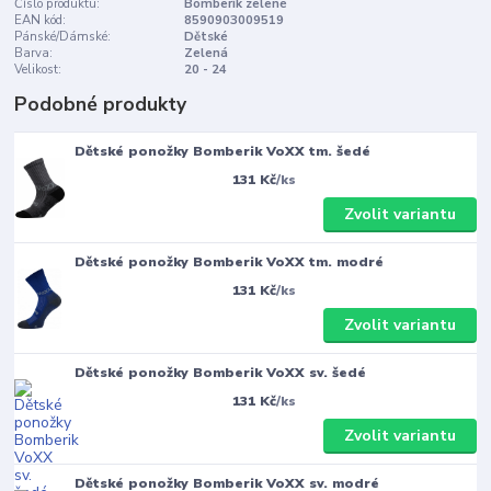
Číslo produktu:
Bomberik zelené
EAN kód:
8590903009519
Pánské/Dámské:
Dětské
Barva:
Zelená
Velikost:
20 - 24
Podobné produkty
Dětské ponožky Bomberik VoXX tm. šedé
131 Kč
/
ks
Zvolit variantu
Dětské ponožky Bomberik VoXX tm. modré
131 Kč
/
ks
Zvolit variantu
Dětské ponožky Bomberik VoXX sv. šedé
131 Kč
/
ks
Zvolit variantu
Dětské ponožky Bomberik VoXX sv. modré