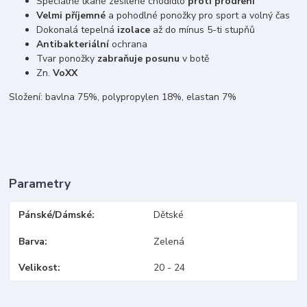
Speciálně tkané zesílené chodidlo
proti prodření
Velmi příjemné
a pohodlné ponožky pro sport a volný čas
Dokonalá tepelná
izolace
až do mínus 5-ti stupňů
Antibakteriální
ochrana
Tvar ponožky
zabraňuje posunu
v botě
Zn.
VoXX
Složení: bavlna 75%, polypropylen 18%, elastan 7%
Parametry
Pánské/Dámské
Dětské
Barva
Zelená
Velikost
20 - 24