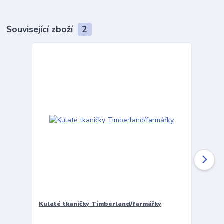
Související zboží
2
Kulaté tkaničky Timberland/farmářky
Vložky 