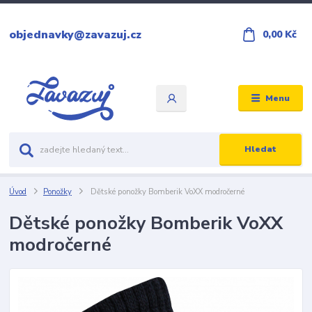
objednavky@zavazuj.cz
0,00 Kč
Menu
Hledat
Úvod
Ponožky
Dětské ponožky Bomberik VoXX modročerné
Dětské ponožky Bomberik VoXX
modročerné