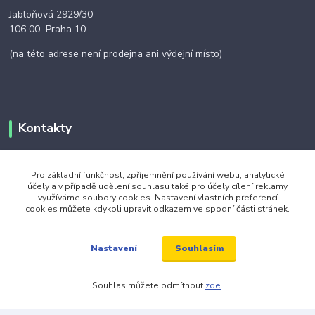
Jabloňová 2929/30
106 00 Praha 10
(na této adrese není prodejna ani výdejní místo)
Kontakty
+420 703 024 309
Pro základní funkčnost, zpříjemnění používání webu, analytické
účely a v případě udělení souhlasu také pro účely cílení reklamy
využíváme soubory cookies. Nastavení vlastních preferencí
objednavky@zavazuj.cz
cookies můžete kdykoli upravit odkazem ve spodní části stránek.
Souhlasím
Nastavení
Souhlas můžete odmítnout
zde
.
© 2026 zavazuj.cz Všechna práva vyhrazena.