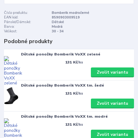
Číslo produktu:
Bomberik modročerné
EAN kód:
8590903009519
Pánské/Dámské:
Dětské
Barva:
Modrá
Velikost:
30 - 34
Podobné produkty
Dětské ponožky Bomberik VoXX zelené
131 Kč
/
ks
Zvolit variantu
Dětské ponožky Bomberik VoXX tm. šedé
131 Kč
/
ks
Zvolit variantu
Dětské ponožky Bomberik VoXX tm. modré
131 Kč
/
ks
Zvolit variantu