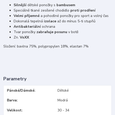
Silnější
dětské ponožky s
bambusem
Speciálně tkané zesílené chodidlo
proti prodření
Velmi příjemné
a pohodlné ponožky pro sport a volný čas
Dokonalá tepelná
izolace
až do mínus 5-ti stupňů
Antibakteriální
ochrana
Tvar ponožky
zabraňuje posunu
v botě
Zn.
VoXX
Složení: bavlna 75%, polypropylen 18%, elastan 7%
Parametry
Pánské/Dámské
Dětské
Barva
Modrá
Velikost
30 - 34