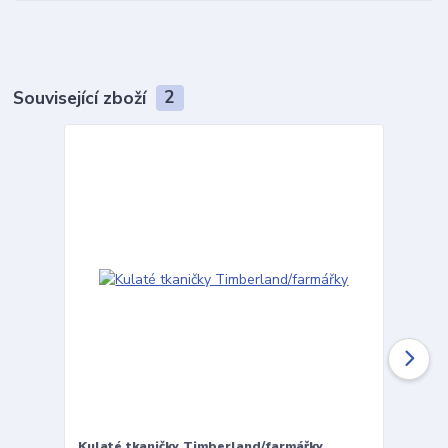
Související zboží
2
Kulaté tkaničky Timberland/farmářky
Vložky 