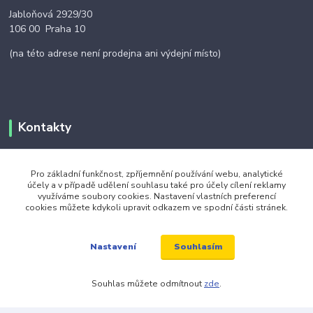
Jabloňová 2929/30
106 00 Praha 10
(na této adrese není prodejna ani výdejní místo)
Kontakty
+420 703 024 309
Pro základní funkčnost, zpříjemnění používání webu, analytické
účely a v případě udělení souhlasu také pro účely cílení reklamy
využíváme soubory cookies. Nastavení vlastních preferencí
objednavky@zavazuj.cz
cookies můžete kdykoli upravit odkazem ve spodní části stránek.
Souhlasím
Nastavení
Souhlas můžete odmítnout
zde
.
© 2026 zavazuj.cz Všechna práva vyhrazena.