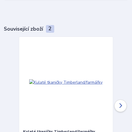
Související zboží
2
Kulaté tkaničky Timberland/farmářky
Vložky 