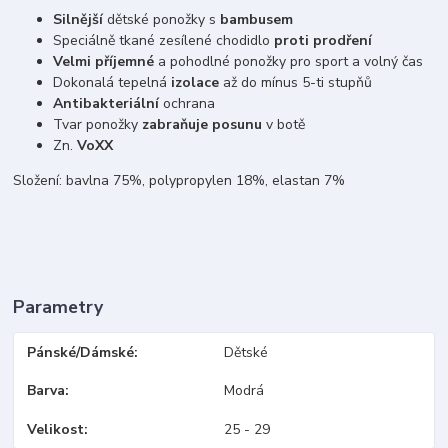
Silnější
dětské ponožky s
bambusem
Speciálně tkané zesílené chodidlo
proti prodření
Velmi příjemné
a pohodlné ponožky pro sport a volný čas
Dokonalá tepelná
izolace
až do mínus 5-ti stupňů
Antibakteriální
ochrana
Tvar ponožky
zabraňuje posunu
v botě
Zn.
VoXX
Složení: bavlna 75%, polypropylen 18%, elastan 7%
Parametry
Pánské/Dámské
Dětské
Barva
Modrá
Velikost
25 - 29