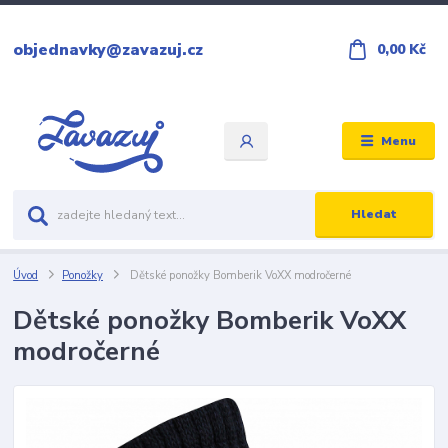
objednavky@zavazuj.cz
0,00 Kč
Menu
Hledat
Úvod
Ponožky
Dětské ponožky Bomberik VoXX modročerné
Dětské ponožky Bomberik VoXX
modročerné