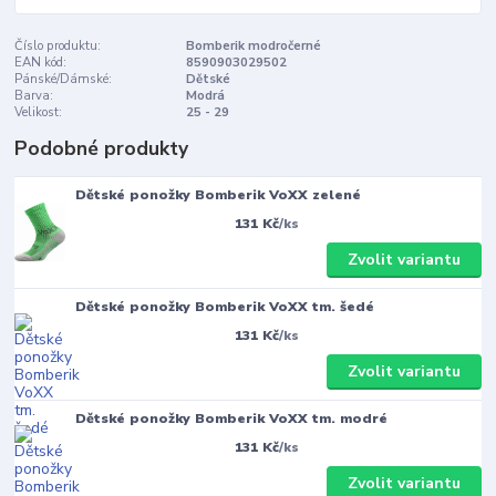
Číslo produktu:
Bomberik modročerné
EAN kód:
8590903029502
Pánské/Dámské:
Dětské
Barva:
Modrá
Velikost:
25 - 29
Podobné produkty
Dětské ponožky Bomberik VoXX zelené
131 Kč
/
ks
Zvolit variantu
Dětské ponožky Bomberik VoXX tm. šedé
131 Kč
/
ks
Zvolit variantu
Dětské ponožky Bomberik VoXX tm. modré
131 Kč
/
ks
Zvolit variantu