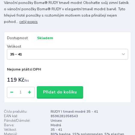
Vánoční ponožky Boma® RUDY tmavě modré Obohaťte svůj zimní šatník
o vánoční ponožky Boma® RUDY v elegantní tmavě modré barvě. Tyto
hřejivé froté ponožky s roztomilým motivem soba přinášejí nejen
pohod...
celý popis
Dostupnost
Skladem
Velikost
Nejsme plátci DPH
119 Kč
/
ks
Přidat do košíku
Číslo produktu:
RUDY I tmavě modré 35 - 41
EAN kód:
8596281056543
Pánské/Dámské:
Unisex
Barva:
Modrá
Velikost:
35 - 41
Materiál:
80% bavlna, 15% polypropylen, 5% elastan