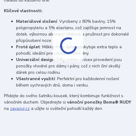
náladu do každého dne.
Klíčové vlastnosti:
Materiálové složení
: Vyrobeny z 80% bavlny, 15%
polypropylenu a 5% elastanu, což zajišťuje jemnost na
dotek, výbornou absorpci vlhkosti a pružnost pro dokonalé
přizpůsobení noze.
Froté úplet
: Měkký froté úplet poskytuje extra teplo a
pohodlí, ideální pro chladné zimní dny.
Univerzální design
: Díky svému unisex provedení jsou
ponožky vhodné pro dámy i pány, což z nich činí skvělý
dárek pro celou rodinu.
Všestranné využití
: Perfektní pro každodenní nošení
během sychravých dnů, doma i venku.
Přidejte do svého šatníku kousek, který kombinuje funkčnost s
vánočním duchem. Objednejte si
vánoční ponožky Boma® RUDY
na
zavazuj.cz
a užijte si sváteční pohodlí každý den.