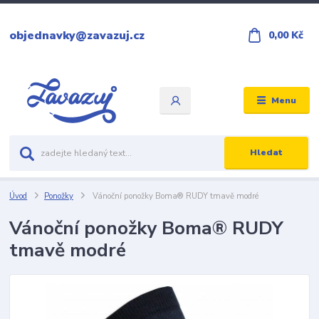
objednavky@zavazuj.cz
0,00 Kč
Menu
Hledat
Úvod
Ponožky
Vánoční ponožky Boma® RUDY tmavě modré
Vánoční ponožky Boma® RUDY
tmavě modré