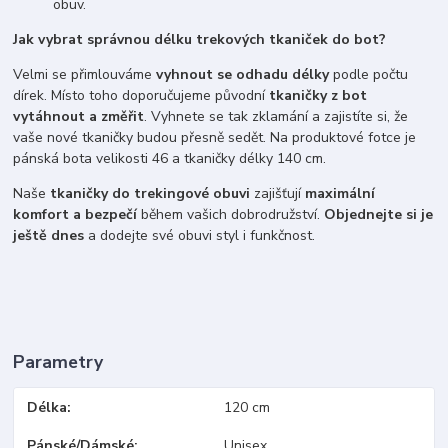
obuv.
Jak vybrat správnou délku trekových tkaniček do bot?
Velmi se přimlouváme
vyhnout se odhadu délky
podle počtu
dírek. Místo toho doporučujeme původní
tkaničky z bot
vytáhnout a změřit
. Vyhnete se tak zklamání a zajistíte si, že
vaše nové tkaničky budou přesně sedět. Na produktové fotce je
pánská bota velikosti 46 a tkaničky délky 140 cm.
Naše
tkaničky do trekingové obuvi
zajišťují
maximální
komfort a bezpečí
během vašich dobrodružství.
Objednejte si je
ještě dnes
a dodejte své obuvi styl i funkčnost.
Parametry
Délka
120 cm
Pánské/Dámské
Unisex