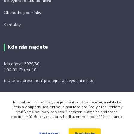
Jak vybrat délku tkaniček
Obchodní podmínky
Kontakty
Kde nás najdete
Jabloňová 2929/30
106 00 Praha 10
(na této adrese není prodejna ani výdejní místo)
Pro základní funkčnost, zpříjemnění používání webu, analytické
účely a v případě udělení souhlasu také pro účely cílení reklamy
Kontakty
využíváme soubory cookies. Nastavení vlastních preferencí
cookies můžete kdykoli upravit odkazem ve spodní části stránek.
+420 703 024 309
Souhlasím
Nastavení