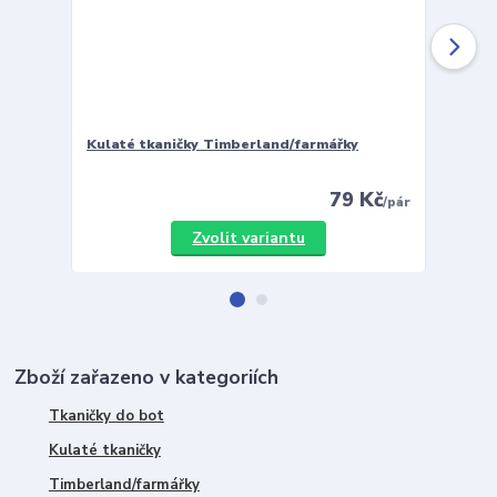
Kulaté tkaničky Timberland/farmářky
Vložky 
79 Kč
/
pár
Zvolit variantu
Zboží zařazeno v kategoriích
Tkaničky do bot
Kulaté tkaničky
Timberland/farmářky