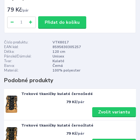
79 Kč
/
pár
Přidat do košíku
Číslo produktu:
VTK6017
EAN kód:
8595630305257
Délka:
120 cm
Pánské/Dámské:
Unisex
Tvar:
Kulaté
Barva:
Černá
Materiál:
100% polyester
Podobné produkty
Trekové tkaničky kulaté černošedé
79 Kč
/
pár
Zvolit variantu
Trekové tkaničky kulaté černožluté
79 Kč
/
pár