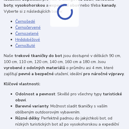
boty
,
vysokohorskou
a
expediční obuv
nebo třeba
kanady
.
Vyberte si z následujících barev:
Černošedé
Černočervené
Černozelené
Hnědobéžové
Černožluté
Naše
trekové tkaničky do bot
jsou dostupné v délkách 90 cm,
100 cm, 110 cm, 120 cm, 140 cm, 160 cm a 180 cm. Jsou
vyrobené z odolných materiálů
o průměru asi 4 mm, které
zajišťují
pevné a bezpečné
utažení, ideální
pro náročné výpravy
.
Klíčové vlastnosti:
Odolnost a pevnost
: Skvělé pro všechny typy
turistické
obuvi
.
Barevné varianty
: Možnost sladit tkaničky s vaším
oblíbeným outdoorovým vybavením.
Různé délky
: Perfektně padnou do jakýchkoli bot, od
nízkých turistických bot až po vysokohorskou a expediční