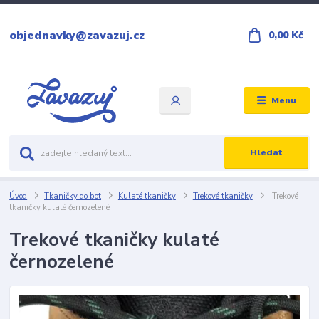
objednavky@zavazuj.cz
0,00 Kč
Menu
Hledat
Úvod
Tkaničky do bot
Kulaté tkaničky
Trekové tkaničky
Trekové
tkaničky kulaté černozelené
Trekové tkaničky kulaté
černozelené