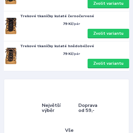
Zvolit variantu
Trekové tkaničky kulaté černočervené
79 Kč
/
pár
Zvolit variantu
Trekové tkaničky kulaté hnědobéžové
79 Kč
/
pár
Zvolit variantu
Největší
Doprava
výběr
od 59,-
Vše