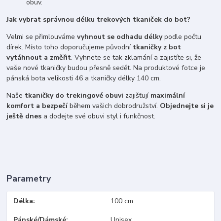
obuv.
Jak vybrat správnou délku trekových tkaniček do bot?
Velmi se přimlouváme
vyhnout se odhadu délky
podle počtu
dírek. Místo toho doporučujeme původní
tkaničky z bot
vytáhnout a změřit
. Vyhnete se tak zklamání a zajistíte si, že
vaše nové tkaničky budou přesně sedět. Na produktové fotce je
pánská bota velikosti 46 a tkaničky délky 140 cm.
Naše
tkaničky do trekingové obuvi
zajišťují
maximální
komfort a bezpečí
během vašich dobrodružství.
Objednejte si je
ještě dnes
a dodejte své obuvi styl i funkčnost.
Parametry
Délka
100 cm
Pánské/Dámské
Unisex