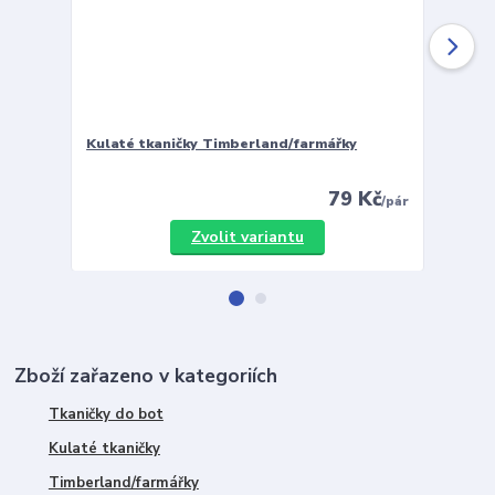
Kulaté tkaničky Timberland/farmářky
Vložky 
79 Kč
/
pár
Zvolit variantu
Zboží zařazeno v kategoriích
Tkaničky do bot
Kulaté tkaničky
Timberland/farmářky