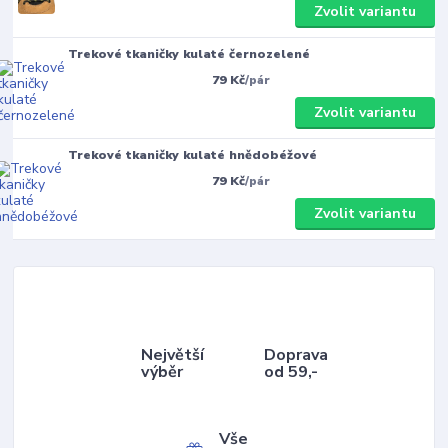
Zvolit variantu
Trekové tkaničky kulaté černozelené
79 Kč
/
pár
Zvolit variantu
Trekové tkaničky kulaté hnědobéžové
79 Kč
/
pár
Zvolit variantu
Největší
Doprava
výběr
od 59,-
Vše