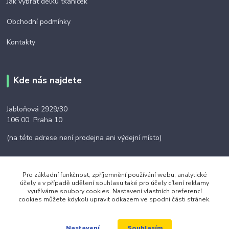
Jak vybrat délku tkaniček
Obchodní podmínky
Kontakty
Kde nás najdete
Jabloňová 2929/30
106 00 Praha 10
(na této adrese není prodejna ani výdejní místo)
Pro základní funkčnost, zpříjemnění používání webu, analytické
účely a v případě udělení souhlasu také pro účely cílení reklamy
Kontakty
využíváme soubory cookies. Nastavení vlastních preferencí
cookies můžete kdykoli upravit odkazem ve spodní části stránek.
+420 703 024 309
Souhlasím
Nastavení