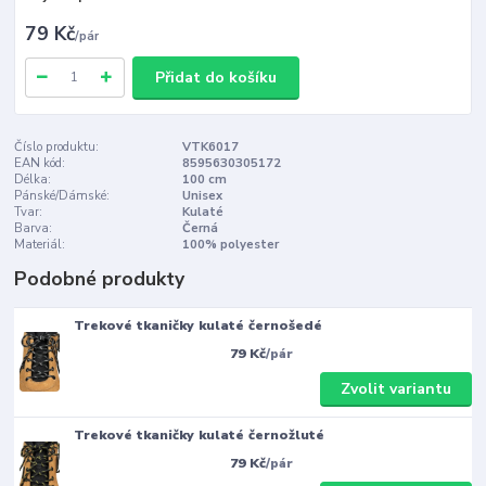
79 Kč
/
pár
Přidat do košíku
Číslo produktu:
VTK6017
EAN kód:
8595630305172
Délka:
100 cm
Pánské/Dámské:
Unisex
Tvar:
Kulaté
Barva:
Černá
Materiál:
100% polyester
Podobné produkty
Trekové tkaničky kulaté černošedé
79 Kč
/
pár
Zvolit variantu
Trekové tkaničky kulaté černožluté
79 Kč
/
pár