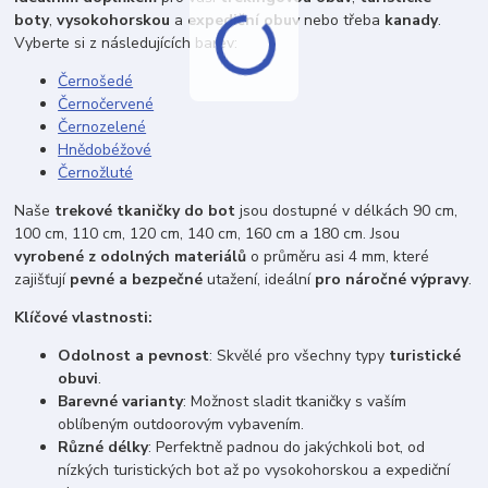
boty
,
vysokohorskou
a
expediční obuv
nebo třeba
kanady
.
Vyberte si z následujících barev:
Černošedé
Černočervené
Černozelené
Hnědobéžové
Černožluté
Naše
trekové tkaničky do bot
jsou dostupné v délkách 90 cm,
100 cm, 110 cm, 120 cm, 140 cm, 160 cm a 180 cm. Jsou
vyrobené z odolných materiálů
o průměru asi 4 mm, které
zajišťují
pevné a bezpečné
utažení, ideální
pro náročné výpravy
.
Klíčové vlastnosti:
Odolnost a pevnost
: Skvělé pro všechny typy
turistické
obuvi
.
Barevné varianty
: Možnost sladit tkaničky s vaším
oblíbeným outdoorovým vybavením.
Různé délky
: Perfektně padnou do jakýchkoli bot, od
nízkých turistických bot až po vysokohorskou a expediční