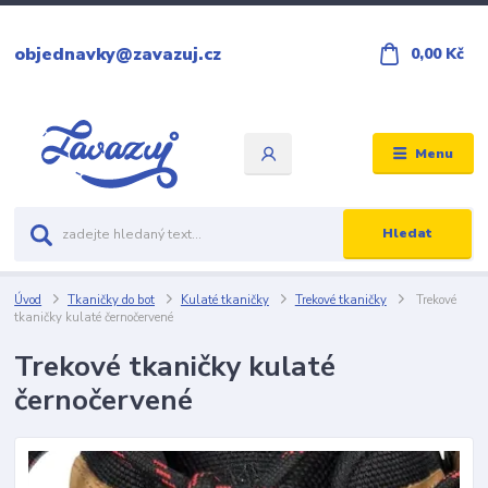
objednavky@zavazuj.cz
0,00 Kč
Menu
Hledat
Úvod
Tkaničky do bot
Kulaté tkaničky
Trekové tkaničky
Trekové
tkaničky kulaté černočervené
Trekové tkaničky kulaté
černočervené