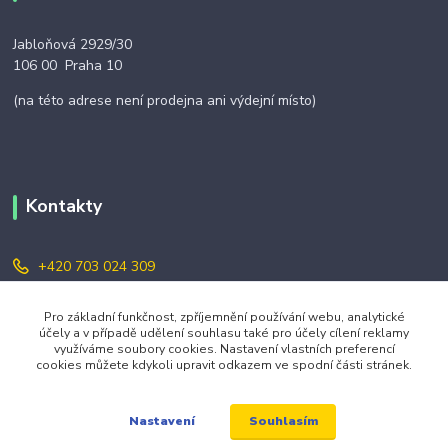
Jabloňová 2929/30
106 00 Praha 10
(na této adrese není prodejna ani výdejní místo)
Kontakty
+420 703 024 309
objednavky@zavazuj.cz
Pro základní funkčnost, zpříjemnění používání webu, analytické
účely a v případě udělení souhlasu také pro účely cílení reklamy
využíváme soubory cookies. Nastavení vlastních preferencí
cookies můžete kdykoli upravit odkazem ve spodní části stránek.
Souhlasím
Nastavení