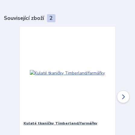
Související zboží
2
Kulaté tkaničky Timberland/farmářky
Vložky 