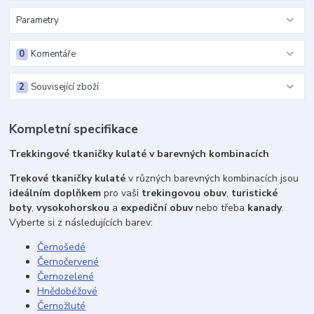
Parametry
0
Komentáře
2
Související zboží
Kompletní specifikace
Trekkingové tkaničky kulaté v barevných kombinacích
Trekové tkaničky kulaté
v různých barevných kombinacích jsou
ideálním doplňkem
pro vaši
trekingovou obuv
,
turistické
boty
,
vysokohorskou
a
expediční obuv
nebo třeba
kanady
.
Vyberte si z následujících barev:
Černošedé
Černočervené
Černozelené
Hnědobéžové
Černožluté