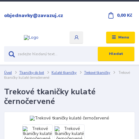
objednavky@zavazuj.cz
0,00 Kč
Menu
Hledat
Úvod
Tkaničky do bot
Kulaté tkaničky
Trekové tkaničky
Trekové
tkaničky kulaté černočervené
Trekové tkaničky kulaté
černočervené