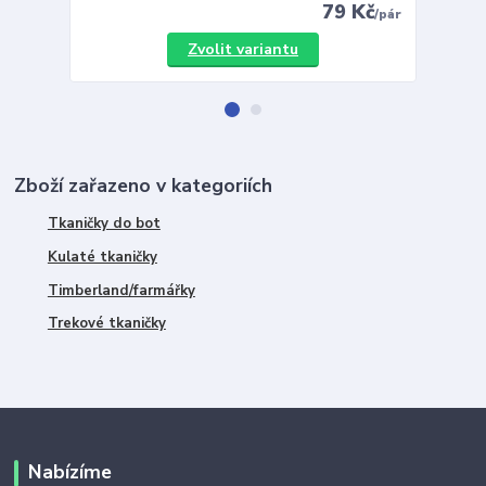
79 Kč
/
pár
Zvolit variantu
Zboží zařazeno v kategoriích
Tkaničky do bot
Kulaté tkaničky
Timberland/farmářky
Trekové tkaničky
Nabízíme