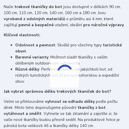
Naše
trekové tkaničky do bot
jsou dostupné v délkách 90 cm,
100 cm, 110 cm, 120 cm, 140 cm, 160 cm a 180 cm. Jsou
vyrobené z odolných materiálů
o průměru asi 4 mm, které
zajišťují
pevné a bezpečné
utažení, ideální
pro náročné výpravy
.
Klíčové vlastnosti:
Odolnost a pevnost
: Skvělé pro všechny typy
turistické
obuvi
.
Barevné varianty
: Možnost sladit tkaničky s vaším
oblíbeným outdoorovým vybavením.
Různé délky
: Perfektně padnou do jakýchkoli bot, od
nízkých turistických bot až po vysokohorskou a expediční
obuv.
Jak vybrat správnou délku trekových tkaniček do bot?
Velmi se přimlouváme
vyhnout se odhadu délky
podle počtu
dírek. Místo toho doporučujeme původní
tkaničky z bot
vytáhnout a změřit
. Vyhnete se tak zklamání a zajistíte si, že
vaše nové tkaničky budou přesně sedět. Na produktové fotce je
pánská bota velikosti 46 a tkaničky délky 140 cm.