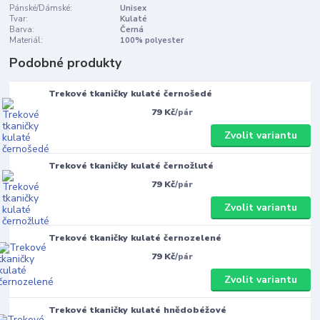
Pánské/Dámské:
Unisex
Tvar:
Kulaté
Barva:
Černá
Materiál:
100% polyester
Podobné produkty
Trekové tkaničky kulaté černošedé
79 Kč
/
pár
Zvolit variantu
Trekové tkaničky kulaté černožluté
79 Kč
/
pár
Zvolit variantu
Trekové tkaničky kulaté černozelené
79 Kč
/
pár
Zvolit variantu
Trekové tkaničky kulaté hnědobéžové