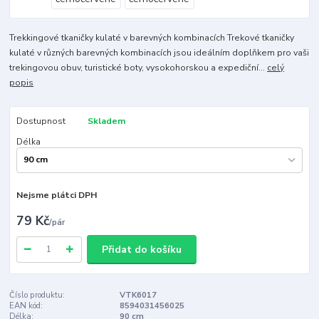
Trekkingové tkaničky kulaté v barevných kombinacích Trekové tkaničky
kulaté v různých barevných kombinacích jsou ideálním doplňkem pro vaši
trekingovou obuv, turistické boty, vysokohorskou a expediční...
celý
popis
Dostupnost
Skladem
Délka
Nejsme plátci DPH
79 Kč
/
pár
Přidat do košíku
Číslo produktu:
VTK6017
EAN kód:
8594031456025
Délka:
90 cm