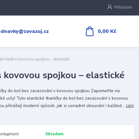
Přihlášení
0,00 Kč
ednavky@zavazuj.cz
ní šedé s kovovou spojkou – elastické
 kovovou spojkou – elastické
čky do bot bez zavazování s kovovou spojkou Zapomeňte na
cké uzly! Tyto elastické tkaničky do bot bez zavazování s kovovou
ou přinášejí moderní způsob, jak si usnadnit obouvání i každod...
celý
ostupnost
Skladem