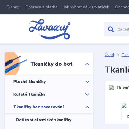
E-shop
Doprava a platba
Jak vybrat délku tkaniček
Obchod
Úvod
Tkan
Tkaničky do bot
Tkani
Ploché tkaničky
Kulaté tkaničky
Tkaničky bez zavazování
Reflexní elastické tkaničky