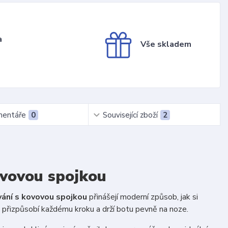
a
Vše skladem
entáře
0
Související zboží
2
ovovou spojkou
vání s kovovou spojkou
přinášejí moderní způsob, jak si
 přizpůsobí každému kroku a drží botu pevně na noze.