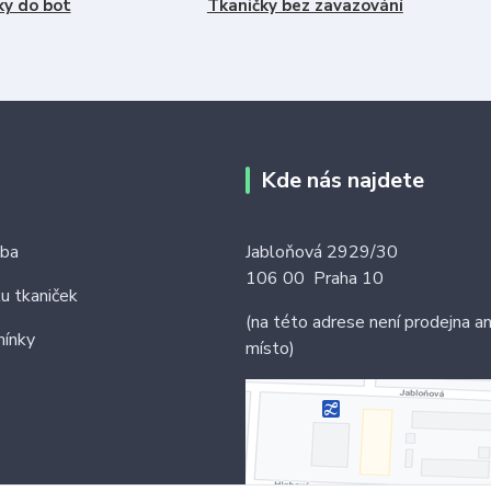
ky do bot
Tkaničky bez zavazování
Kde nás najdete
tba
Jabloňová 2929/30
106 00 Praha 10
ku tkaniček
(na této adrese není prodejna an
ínky
místo)