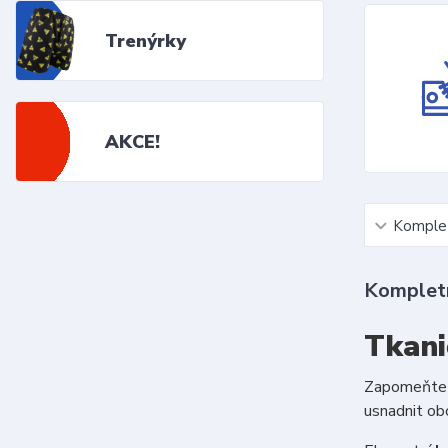
Trenýrky
AKCE!
Komplet
Kompletn
Tkani
Zapomeňte n
usnadnit ob