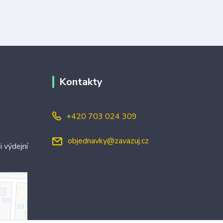
Kontakty
+420 703 024 309
objednavky@zavazuj.cz
i výdejní