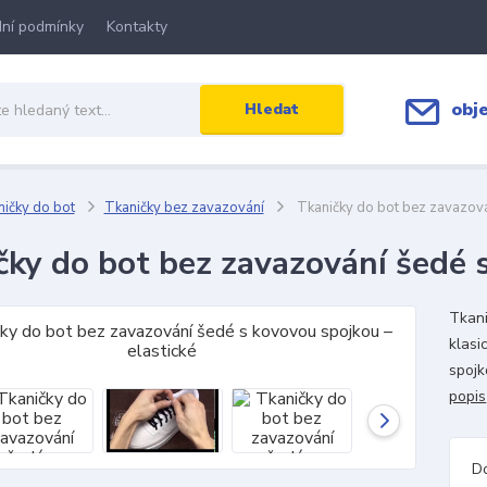
ní podmínky
Kontakty
obj
Hledat
ičky do bot
Tkaničky bez zavazování
Tkaničky do bot bez zavazová
čky do bot bez zavazování šedé s
Tkani
klasi
spojk
popis
D