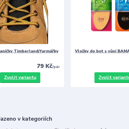
kaničky Timberland/farmářky
Vložky do bot s vůní BAMA
79 Kč
/
pár
Zvolit variantu
Zvolit variant
řazeno v kategoriích