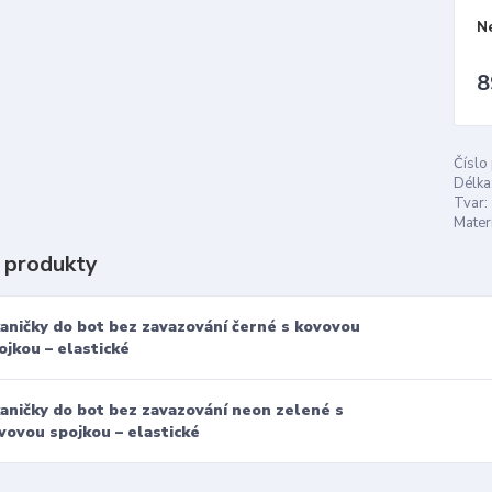
N
8
Číslo
Délka
Tvar:
Materi
 produkty
aničky do bot bez zavazování černé s kovovou
ojkou – elastické
aničky do bot bez zavazování neon zelené s
vovou spojkou – elastické