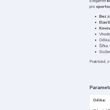
Elegantní
k
pro
sportov
Bez z
Elast
Kovov
Vhodné
Délka
Šířka:
Složen
Praktické, 
Paramet
Délka