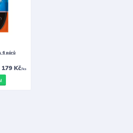
 6 párů
179 Kč
/
ks
u