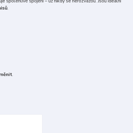
e spolehlivé spojení – už nikdy se nerozvážou. Jsou ideální
misů
.
yměnit
.