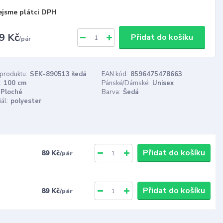
ejsme plátci DPH
9 Kč
Přidat do košíku
/
pár
 produktu:
SEK-890513 šedá
EAN kód:
8596475478663
:
100 cm
Pánské/Dámské:
Unisex
Ploché
Barva:
Šedá
ál:
polyester
Přidat do košíku
89 Kč
/
pár
Přidat do košíku
89 Kč
/
pár