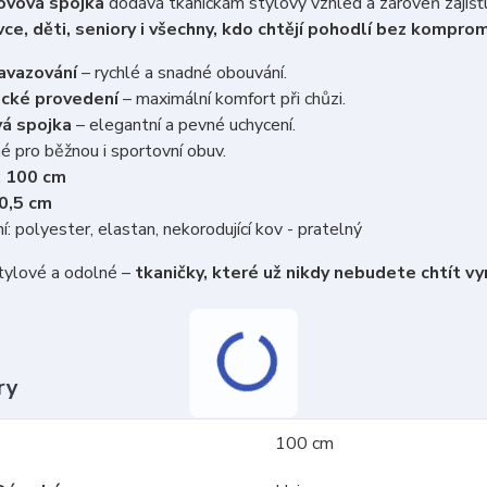
ovová spojka
dodává tkaničkám stylový vzhled a zároveň zajišťuj
ce, děti, seniory i všechny, kdo chtějí pohodlí bez kompro
avazování
– rychlé a snadné obouvání.
ické provedení
– maximální komfort při chůzi.
á spojka
– elegantní a pevné uchycení.
 pro běžnou i sportovní obuv.
:
100 cm
0,5 cm
í: polyester, elastan, nekorodující kov - pratelný
stylové a odolné –
tkaničky, které už nikdy nebudete chtít v
ry
100 cm