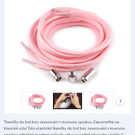
Tkaničky do bot bez zavazování s kovovou spojkou Zapomeňte na
klasické uzly! Tyto elastické tkaničky do bot bez zavazování s kovovou
spojkou přinášejí moderní způsob, jak si usnadnit obouvání i každod...