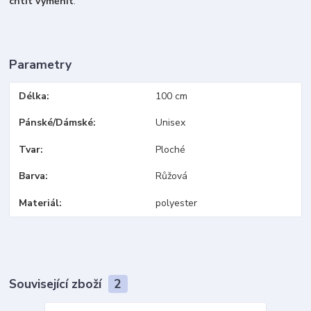
chtít vyměnit
.
Parametry
Délka
100 cm
Pánské/Dámské
Unisex
Tvar
Ploché
Barva
Růžová
Materiál
polyester
Související zboží
2