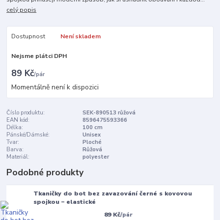
celý popis
Dostupnost
Není skladem
Nejsme plátci DPH
89 Kč
/
pár
Momentálně není k dispozici
Číslo produktu:
SEK-890513 růžová
EAN kód:
8596475593366
Délka:
100 cm
Pánské/Dámské:
Unisex
Tvar:
Ploché
Barva:
Růžová
Materiál:
polyester
Podobné produkty
Tkaničky do bot bez zavazování černé s kovovou
spojkou – elastické
89 Kč
/
pár