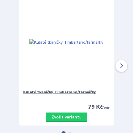
Kulaté tkaničky Timberland/farmářky
Vložky 
79 Kč
/
pár
Zvolit variantu