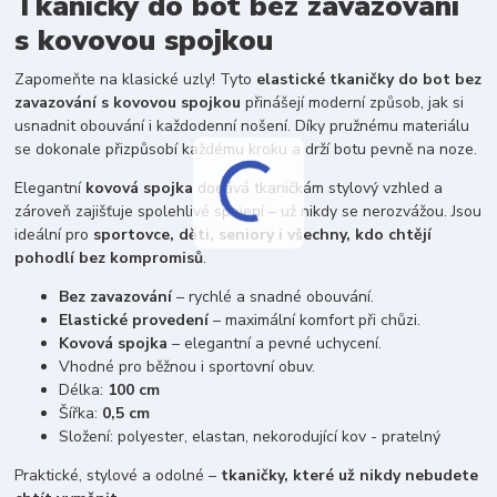
Tkaničky do bot bez zavazování
s kovovou spojkou
Zapomeňte na klasické uzly! Tyto
elastické tkaničky do bot bez
zavazování s kovovou spojkou
přinášejí moderní způsob, jak si
usnadnit obouvání i každodenní nošení. Díky pružnému materiálu
se dokonale přizpůsobí každému kroku a drží botu pevně na noze.
Elegantní
kovová spojka
dodává tkaničkám stylový vzhled a
zároveň zajišťuje spolehlivé spojení – už nikdy se nerozvážou. Jsou
ideální pro
sportovce, děti, seniory i všechny, kdo chtějí
pohodlí bez kompromisů
.
Bez zavazování
– rychlé a snadné obouvání.
Elastické provedení
– maximální komfort při chůzi.
Kovová spojka
– elegantní a pevné uchycení.
Vhodné pro běžnou i sportovní obuv.
Délka:
100 cm
Šířka:
0,5 cm
Složení: polyester, elastan, nekorodující kov - pratelný
Praktické, stylové a odolné –
tkaničky, které už nikdy nebudete