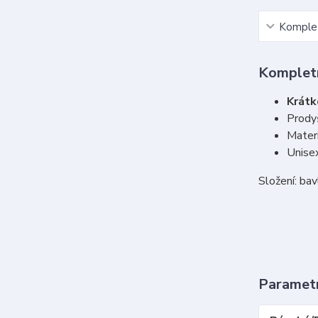
Komplet
Kompletn
Krát
Prody
Materi
Unise
Složení: ba
Paramet