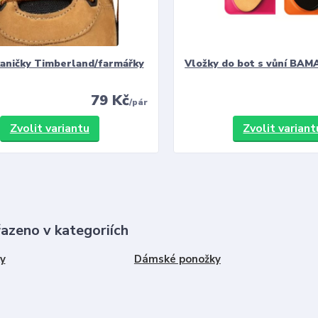
kaničky Timberland/farmářky
Vložky do bot s vůní BAMA
79 Kč
/
pár
Zvolit variantu
Zvolit variant
řazeno v kategoriích
y
Dámské ponožky