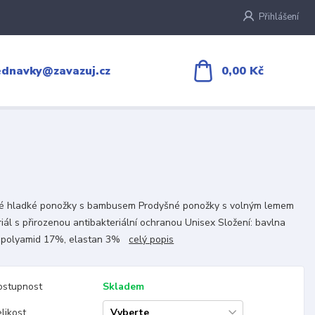
Přihlášení
0,00 Kč
ednavky@zavazuj.cz
ké hladké ponožky s bambusem Prodyšné ponožky s volným lemem
iál s přirozenou antibakteriální ochranou Unisex Složení: bavlna
 polyamid 17%, elastan 3%
celý popis
ostupnost
Skladem
likost