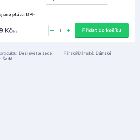
ejsme plátci DPH
9 Kč
Přidat do košíku
/
ks
 produktu:
Desi světle šedé
Pánské/Dámské:
Dámské
:
Šedá