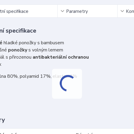
ní specifikace
Parametry
Kom
í specifikace
ké
hladké ponožky s bambusem
šné
ponožky
s volným lemem
ál s přirozenou
antibakteriální ochranou
x
vlna 80%, polyamid 17%, elastan 3%
ry