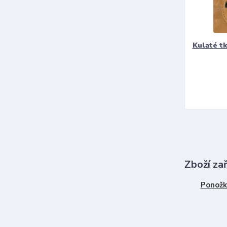
Kulaté t
Zboží za
Ponožk