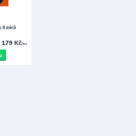
 6 párů
179 Kč
/
ks
u