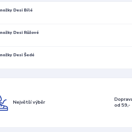
nožky Desi Bílé
nožky Desi Růžové
nožky Desi Šedé
Doprav
Největší výběr
od 59,-