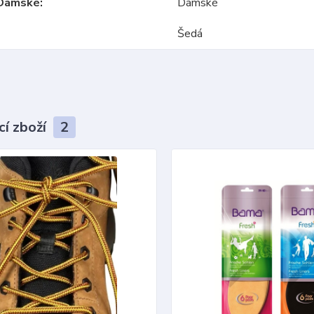
Dámské
Dámské
Šedá
cí zboží
2