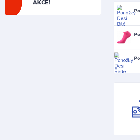
AKCE!
Po
Po
Po