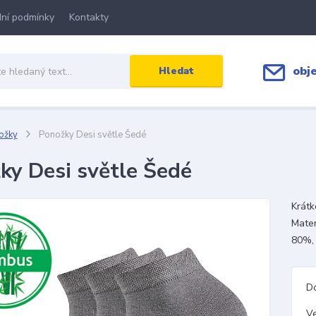
ní podmínky
Kontakty
obj
Hledat
ožky
Ponožky Desi světle Šedé
ky Desi světle Šedé
Krát
Mater
80%,
D
Ve