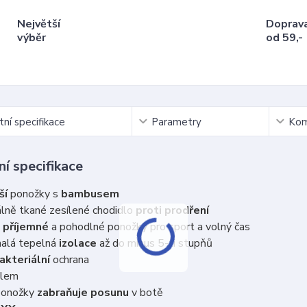
Největší
Doprav
výběr
od 59,-
ní specifikace
Parametry
Kom
í specifikace
ší
ponožky s
bambusem
lně tkané zesílené chodidlo
proti prodření
 příjemné
a pohodlné ponožky pro sport a volný čas
alá tepelná
izolace
až do mínus 5-ti stupňů
akteriální
ochrana
 lem
ponožky
zabraňuje posunu
v botě