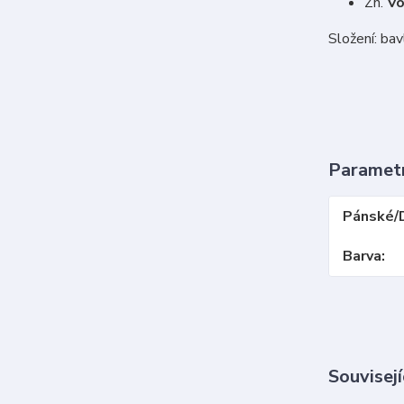
Zn.
V
Složení: ba
Paramet
Pánské/
Barva
Souvisejí