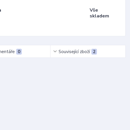
a
Vše
skladem
entáře
0
Související zboží
2