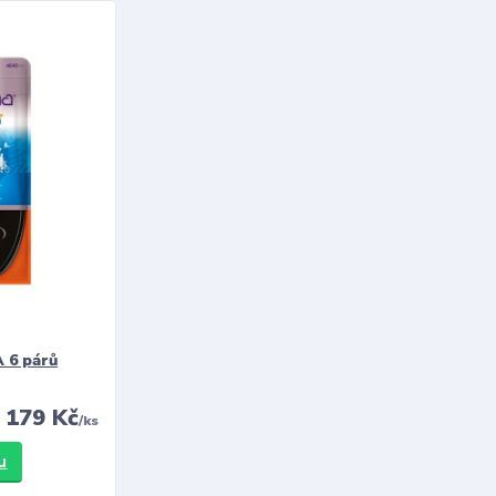
 6 párů
179 Kč
/
ks
u