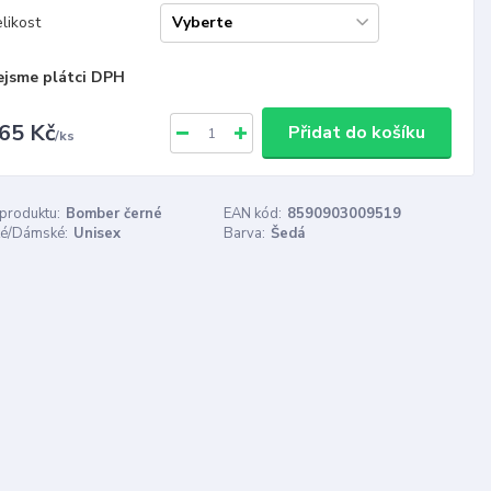
likost
ejsme plátci DPH
65 Kč
Přidat do košíku
/
ks
 produktu:
Bomber černé
EAN kód:
8590903009519
é/Dámské:
Unisex
Barva:
Šedá