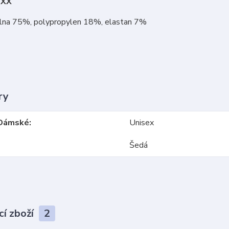
oXX
vlna 75%, polypropylen 18%, elastan 7%
ry
Dámské
Unisex
Šedá
cí zboží
2