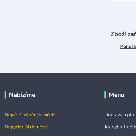
Zboží za
Ponožk
Nabízíme
Menu
Největší výběr tkaniček!
Doprava a pla
Nejrychlejší doručení
Jak vybrat dél