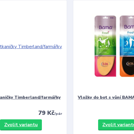
kaničky Timberland/farmářky
Vložky do bot s vůní BAMA
79 Kč
/
pár
Zvolit variantu
Zvolit variant