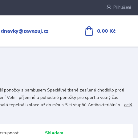
Přihlášení
0,00 Kč
ednavky@zavazuj.cz
jší ponožky s bambusem Speciálně tkané zesílené chodidlo proti
ení Velmi příjemné a pohodlné ponožky pro sport a volný čas
alá tepelná izolace až do mínus 5-ti stupňů Antibakteriální o...
celý
ostupnost
Skladem