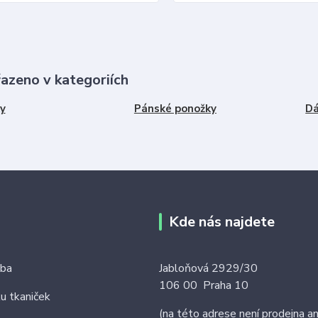
řazeno v kategoriích
y
Pánské ponožky
Dá
Kde nás najdete
tba
Jabloňová 2929/30
106 00 Praha 10
ku tkaniček
(na této adrese není prodejna an