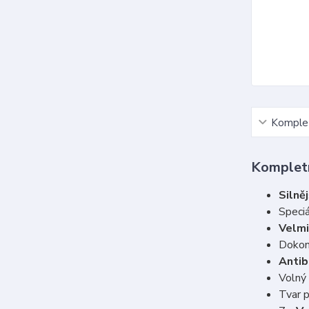
Komplet
Kompletn
Silněj
Speciá
Velmi
Dokon
Antib
Volný
Tvar 