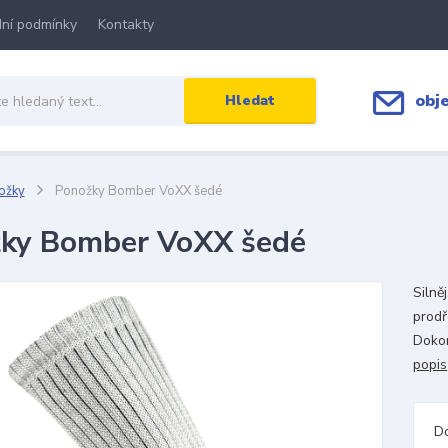
ní podmínky
Kontakty
obj
Hledat
ožky
Ponožky Bomber VoXX šedé
ky Bomber VoXX šedé
Silně
prodř
Dokon
popis
D