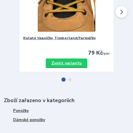
Kulaté tkaničky Timberland/farmářky
Vložky 
79 Kč
/
pár
Zvolit variantu
Zboží zařazeno v kategoriích
Ponožky
Dámské ponožky