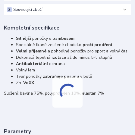
2
Související zboží
Kompletní specifikace
Silnější
ponožky s
bambusem
Speciálně tkané zesílené chodidlo
proti prodření
Velmi příjemné
a pohodlné ponožky pro sport a volný čas
Dokonalá tepelná
izolace
až do mínus 5-ti stupňů
Antibakteriální
ochrana
Volný lem
Tvar ponožky
zabraňuje posunu
v botě
Zn.
VoXX
Složení: bavlna 75%, polypropylen 18%, elastan 7%
Parametry