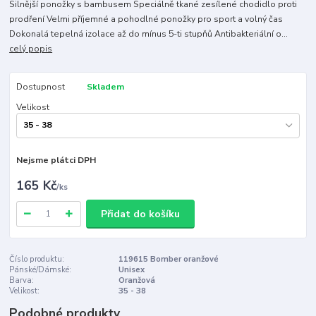
Silnější ponožky s bambusem Speciálně tkané zesílené chodidlo proti
prodření Velmi příjemné a pohodlné ponožky pro sport a volný čas
Dokonalá tepelná izolace až do mínus 5-ti stupňů Antibakteriální o...
celý popis
Dostupnost
Skladem
Velikost
Nejsme plátci DPH
165 Kč
/
ks
Přidat do košíku
Číslo produktu:
119615 Bomber oranžové
Pánské/Dámské:
Unisex
Barva:
Oranžová
Velikost:
35 - 38
Podobné produkty