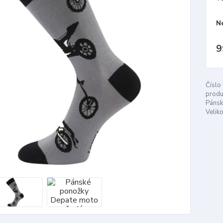
N
9
Číslo
produ
Pánsk
Veliko