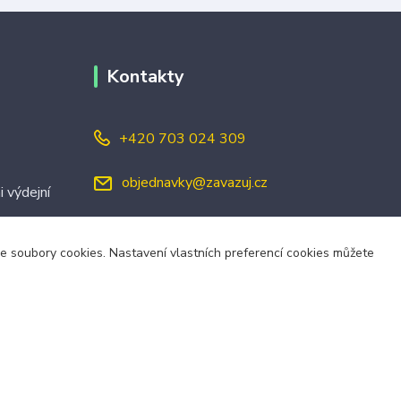
Kontakty
+420 703 024 309
objednavky@zavazuj.cz
i výdejní
áme soubory cookies. Nastavení vlastních preferencí cookies můžete