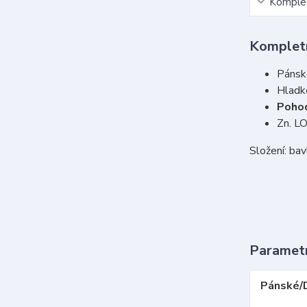
Komplet
Kompletn
Pánsk
Hladk
Poho
Zn. L
Složení: ba
Paramet
Pánské/