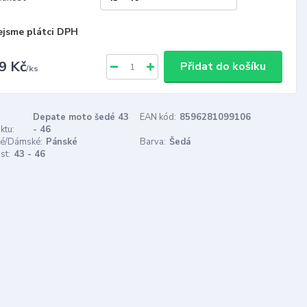
ejsme plátci DPH
9 Kč
Přidat do košíku
/
ks
Depate moto šedé 43
EAN kód:
8596281099106
ktu:
- 46
é/Dámské:
Pánské
Barva:
Šedá
st:
43 - 46