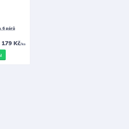
 6 párů
179 Kč
/
ks
u