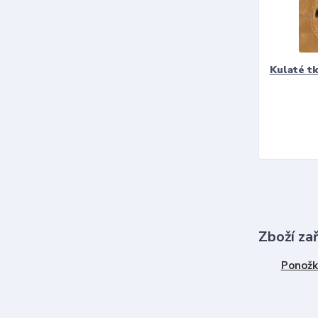
Kulaté t
Zboží za
Ponožk