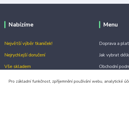
Nabízíme
Menu
Největší výběr tkaniček!
Doprava a pla
Nejrychlejší doručení
Jak vybrat dél
Vše skladem
Obchodní podm
Kontakty
Pro základní funkčnost, zpříjemnění používání webu, analytické úč
© 2026 zavazuj.cz Všechna práva vyhrazena.