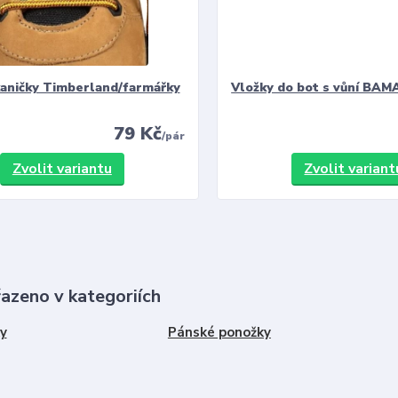
kaničky Timberland/farmářky
Vložky do bot s vůní BAMA
79 Kč
/
pár
Zvolit variantu
Zvolit variant
řazeno v kategoriích
y
Pánské ponožky