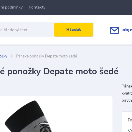
ní podmínky
Kontakty
obj
Hledat
ožky
Pánské ponožky Depate moto šedé
é ponožky Depate moto šedé
Pánsk
kvali
bavl
D
Ve