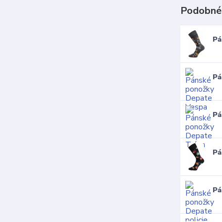
Podobné
Pá
Pá
Pá
Pá
Pá