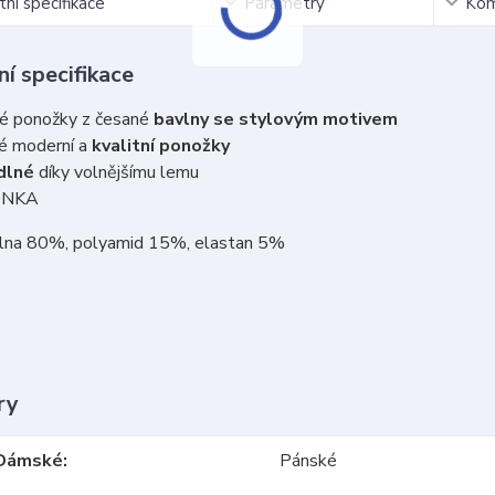
ní specifikace
Parametry
Kom
í specifikace
é ponožky z česané
bavlny se stylovým motivem
é moderní a
kvalitní ponožky
dlné
díky volnějšímu lemu
ONKA
vlna 80%, polyamid 15%, elastan 5%
ry
Dámské
Pánské