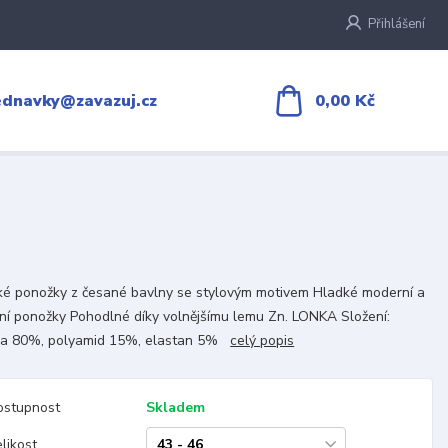
Přihlášení
0,00 Kč
ednavky@zavazuj.cz
é ponožky z česané bavlny se stylovým motivem Hladké moderní a
tní ponožky Pohodlné díky volnějšímu lemu Zn. LONKA Složení:
na 80%, polyamid 15%, elastan 5%
celý popis
ostupnost
Skladem
likost