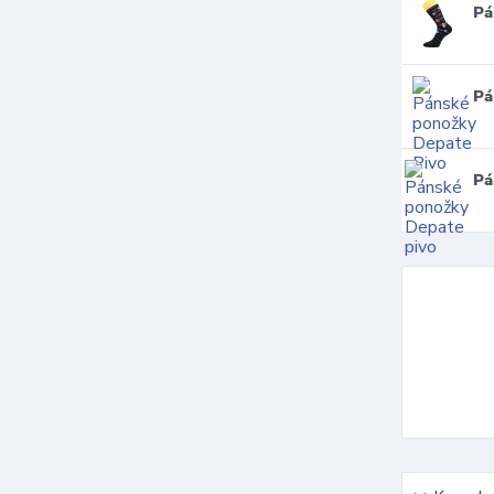
Pá
Pá
Pá