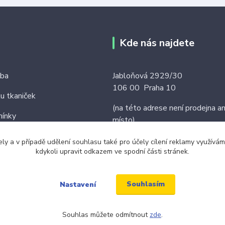
Kde nás najdete
tba
Jabloňová 2929/30
106 00 Praha 10
ku tkaniček
(na této adrese není prodejna an
ínky
místo)
ely a v případě udělení souhlasu také pro účely cílení reklamy využív
kdykoli upravit odkazem ve spodní části stránek.
Souhlasím
Nastavení
Souhlas můžete odmítnout
zde
.