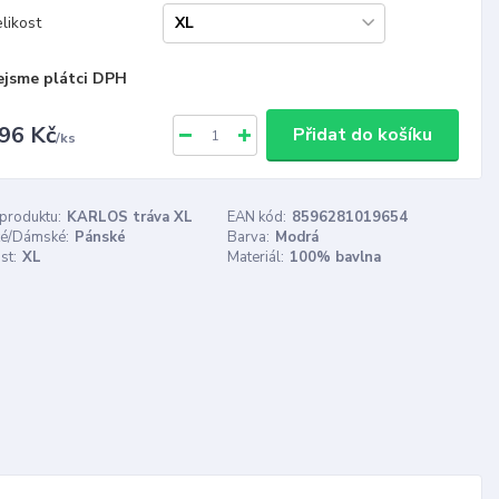
likost
ejsme plátci DPH
96 Kč
Přidat do košíku
/
ks
 produktu:
KARLOS tráva XL
EAN kód:
8596281019654
é/Dámské:
Pánské
Barva:
Modrá
st:
XL
Materiál:
100% bavlna