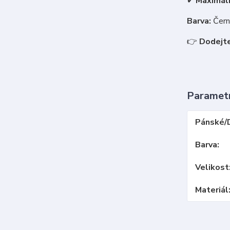
✔
Maximáln
Barva:
Černá
👉
Dodejte
Paramet
Pánské/
Barva
Velikost
Materiál