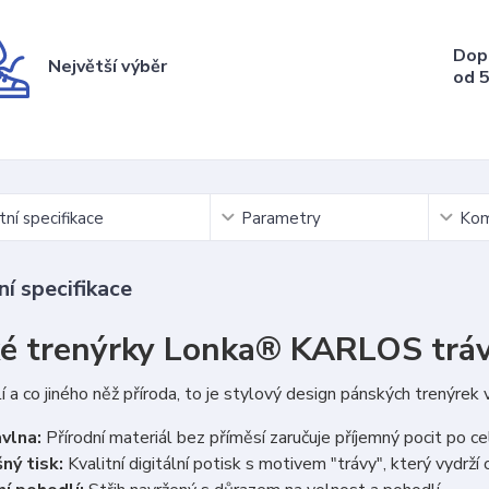
Dop
Největší výběr
od 5
ní specifikace
Parametry
Kom
í specifikace
é trenýrky Lonka® KARLOS trá
í a co jiného něž příroda, to je stylový design pánských trenýrek
vlna:
Přírodní materiál bez příměsí zaručuje příjemný pocit po ce
ný tisk:
Kvalitní digitální potisk s motivem "trávy", který vydrží