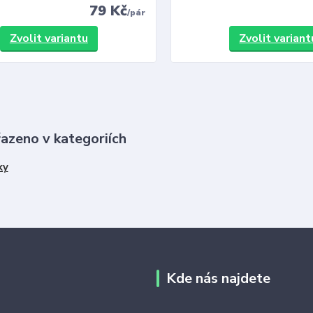
79 Kč
/
pár
Zvolit variantu
Zvolit variant
řazeno v kategoriích
ky
Kde nás najdete