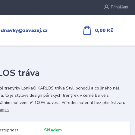
Přihlášení
0,00 Kč
ednavky@zavazuj.cz
LOS tráva
é trenýrky Lonka® KARLOS tráva Styl, pohodlí a co jiného něž
da, to je stylový design pánských trenýrek v černé barvě s
nálním motivem. ✔ 100% bavlna: Přírodní materiál bez příměsí zaru...
popis
ostupnost
Skladem