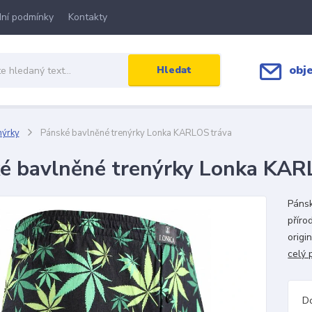
ní podmínky
Kontakty
obj
Hledat
nýrky
Pánské bavlněné trenýrky Lonka KARLOS tráva
é bavlněné trenýrky Lonka KAR
Pánsk
příro
origi
celý 
D