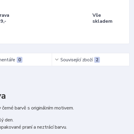
rava
Vše
9,-
skladem
entáře
0
Související zboží
2
va
 v černé barvě s originálním motivem.
lý den.
 opakované praní a neztrácí barvu.