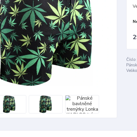
Ve
N
2
Číslo
Pánsk
Veliko