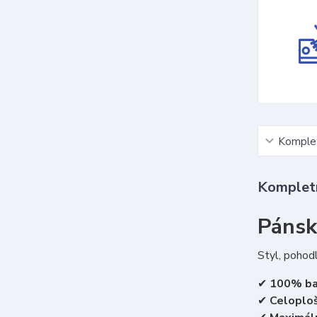
Komplet
Kompletn
Pánsk
Styl, pohodl
✔
100% ba
✔
Celoploš