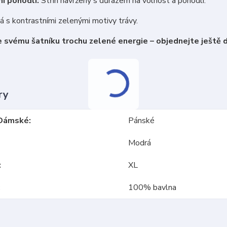
í pohodlí:
Střih navržený s důrazem na volnost a pohodlí.
 s kontrastními zelenými motivy trávy.
 svému šatníku trochu zelené energie – objednejte ještě 
ry
Dámské
Pánské
Modrá
XL
100% bavlna