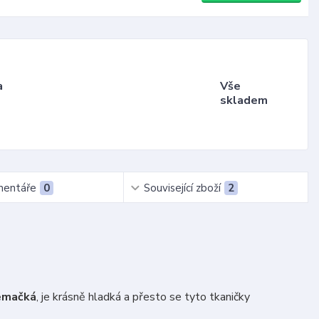
a
Vše
skladem
entáře
0
Související zboží
2
emačká
, je krásně hladká a přesto se tyto tkaničky