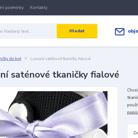
ní podmínky
Kontakty
obj
Hledat
ičky do bot
Luxusní saténové tkaničky fialové
ní saténové tkaničky fialové
Chceš
tkani
použi
popis
D