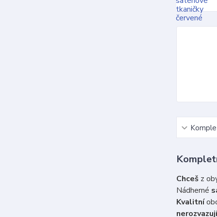
Komplet
Kompletn
Chceš
z oby
Nádherné
s
Kvalitní
obo
nerozvazují