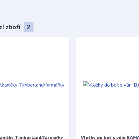
cí zboží
2
kaničky Timberland/farmářky
Vložky do bot s vůní BAMA