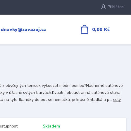
Přihlášení
0,00 Kč
ednavky@zavazuj.cz
 z obyčejných tenisek vykouzlit módní bombu?Nádherné saténové
čky v úžasně sytých barvách.Kvalitní oboustranná saténová stuha
tá na tyto tkaničky do bot se nemačká, je krásně hladká a p...
celý
ostupnost
Skladem