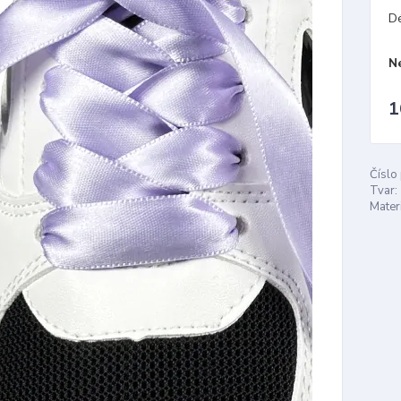
D
N
1
Číslo
Tvar:
Materi