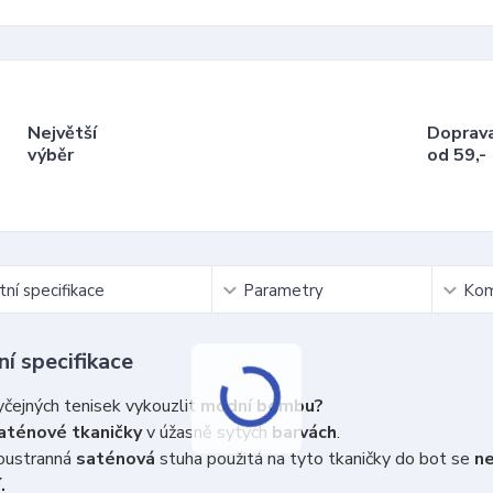
Největší
Doprav
výběr
od 59,-
ní specifikace
Parametry
Kom
í specifikace
čejných tenisek vykouzlit
módní bombu?
aténové tkaničky
v úžasně sytých
barvách
.
ustranná
saténová
stuha použitá na tyto tkaničky do bot se
n
.