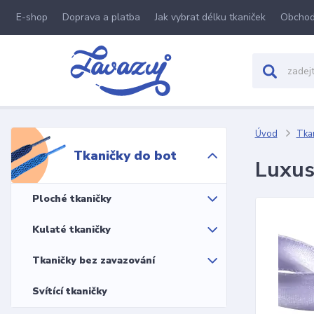
E-shop
Doprava a platba
Jak vybrat délku tkaniček
Obchod
Úvod
Tkan
Tkaničky do bot
Luxus
Ploché tkaničky
Kulaté tkaničky
Tkaničky bez zavazování
Svítící tkaničky