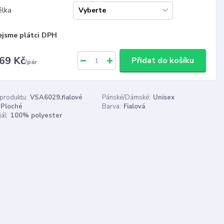
élka
ejsme plátci DPH
69 Kč
Přidat do košíku
/
pár
 produktu:
VSA6029.fialové
Pánské/Dámské:
Unisex
Ploché
Barva:
Fialová
ál:
100% polyester