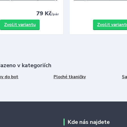
79 Kč
/
pár
Zvolit variantu
Zvolit variant
řazeno v kategoriích
ky do bot
Ploché tkaničky
Sa
Kde nás najdete