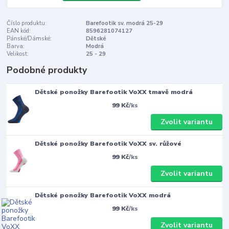
Číslo produktu:
Barefootik sv. modrá 25-29
EAN kód:
8596281074127
Pánské/Dámské:
Dětské
Barva:
Modrá
Velikost:
25 - 29
Podobné produkty
Dětské ponožky Barefootik VoXX tmavě modrá
99 Kč
/
ks
Zvolit variantu
Dětské ponožky Barefootik VoXX sv. růžové
99 Kč
/
ks
Zvolit variantu
Dětské ponožky Barefootik VoXX modrá
99 Kč
/
ks
Zvolit variantu