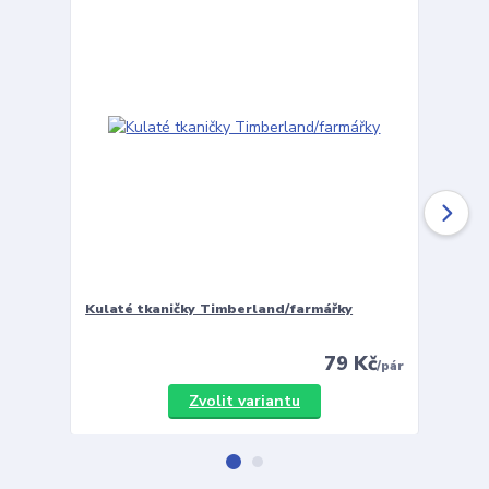
Kulaté tkaničky Timberland/farmářky
Vložky 
79 Kč
/
pár
Zvolit variantu