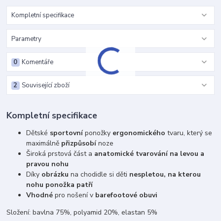
Kompletní specifikace
Parametry
0
Komentáře
2
Související zboží
Kompletní specifikace
Dětské
sportovní
ponožky
ergonomického
tvaru, který se
maximálně
přizpůsobí
noze
Široká prstová část a
anatomické tvarování na levou a
pravou nohu
Díky
obrázku
na chodidle si děti
nespletou, na kterou
nohu ponožka patří
Vhodné
pro nošení v
barefootové obuvi
Složení: bavlna 75%, polyamid 20%, elastan 5%