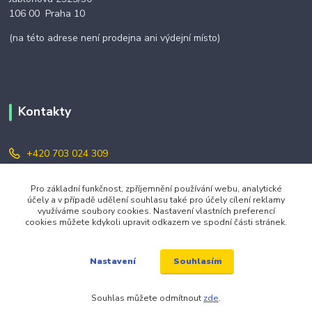
106 00 Praha 10
(na této adrese není prodejna ani výdejní místo)
Kontakty
+420 703 024 309
objednavky@zavazuj.cz
Pro základní funkčnost, zpříjemnění používání webu, analytické
účely a v případě udělení souhlasu také pro účely cílení reklamy
využíváme soubory cookies. Nastavení vlastních preferencí
cookies můžete kdykoli upravit odkazem ve spodní části stránek.
Souhlasím
Nastavení
© 2026 zavazuj.cz Všechna práva vyhrazena.
Souhlas můžete odmítnout
zde
.