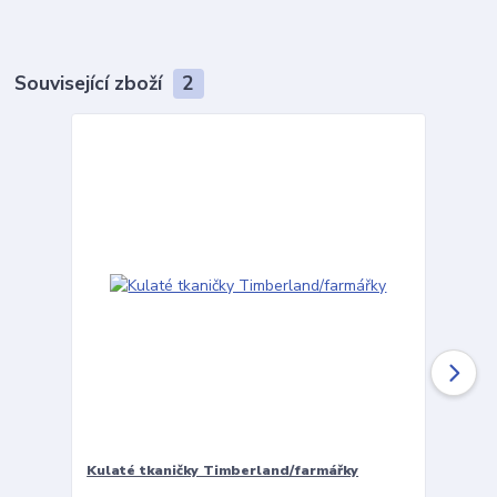
Související zboží
2
Kulaté tkaničky Timberland/farmářky
Vložky 