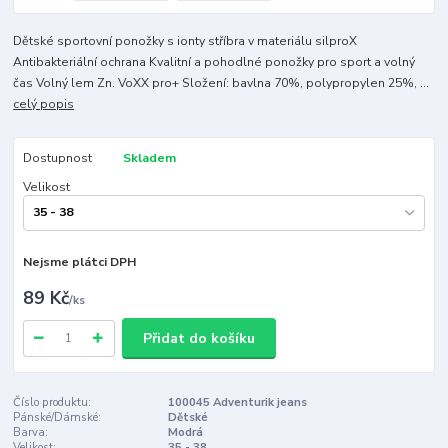
Dětské sportovní ponožky s ionty stříbra v materiálu silproX
Antibakteriální ochrana Kvalitní a pohodlné ponožky pro sport a volný
čas Volný lem Zn. VoXX pro+ Složení: bavlna 70%, polypropylen 25%, ...
celý popis
Dostupnost
Skladem
Velikost
Nejsme plátci DPH
89 Kč
/
ks
Přidat do košíku
Číslo produktu:
100045 Adventurik jeans
Pánské/Dámské:
Dětské
Barva:
Modrá
Velikost:
35 - 38