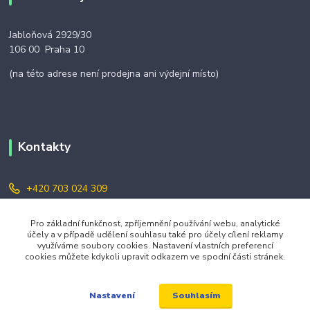
Jabloňová 2929/30
106 00 Praha 10
(na této adrese není prodejna ani výdejní místo)
Kontakty
+420 703 024 309
objednavky@zavazuj.cz
Pro základní funkčnost, zpříjemnění používání webu, analytické
účely a v případě udělení souhlasu také pro účely cílení reklamy
využíváme soubory cookies. Nastavení vlastních preferencí
cookies můžete kdykoli upravit odkazem ve spodní části stránek.
Souhlasím
Nastavení