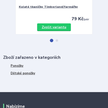
Kulaté tkaničky Timberland/farmářky
Vložky 
79 Kč
/
pár
Zvolit variantu
Zboží zařazeno v kategoriích
Ponožky
Dětské ponožky
Nabízíme