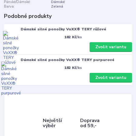
Pánské/Dámské:
Dámské
Barva:
Zelená
Podobné produkty
Dámské silné ponožky VoXX® TERY růžové
182 Kč
/
ks
Zvolit variantu
Dámské silné ponožky VoXX® TERY purpurové
182 Kč
/
ks
Zvolit variantu
Největší
Doprava
výběr
od 59,-