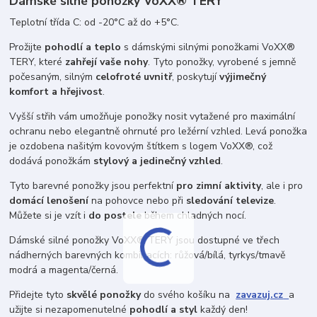
Dámské silné ponožky VoXX® TERY
Teplotní třída C: od -20°C až do +5°C.
Prožijte
pohodlí a teplo
s dámskými silnými ponožkami VoXX®
TERY, které
zahřejí vaše nohy
. Tyto ponožky, vyrobené s jemně
počesaným, silným
celofroté uvnitř
, poskytují
výjimečný
komfort a hřejivost
.
Vyšší střih vám umožňuje ponožky nosit vytažené pro maximální
ochranu nebo elegantně ohrnuté pro ležérní vzhled. Levá ponožka
je ozdobena našitým kovovým štítkem s logem VoXX®, což
dodává ponožkám
stylový a jedinečný vzhled
.
Tyto barevné ponožky jsou perfektní
pro zimní aktivity
, ale i pro
domácí lenošení
na pohovce nebo při
sledování televize
.
Můžete si je vzít i
do postele
během chladných nocí.
Dámské silné ponožky VoXX® TERY jsou dostupné ve třech
nádherných barevných kombinacích: růžová/bílá, tyrkys/tmavě
modrá a magenta/černá.
Přidejte tyto
skvělé ponožky
do svého košíku na
zavazuj.cz
a
užijte si nezapomenutelné
pohodlí a styl
každý den!