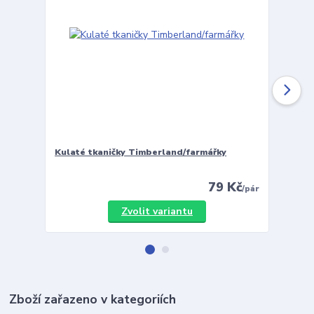
Kulaté tkaničky Timberland/farmářky
Vložky 
79 Kč
/
pár
Zvolit variantu
Zboží zařazeno v kategoriích