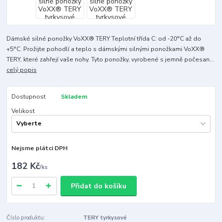
Dámské silné ponožky VoXX® TERY Teplotní třída C: od -20°C až do
+5°C. Prožijte pohodlí a teplo s dámskými silnými ponožkami VoXX®
TERY, které zahřejí vaše nohy. Tyto ponožky, vyrobené s jemně počesan...
celý popis
Dostupnost
Skladem
Velikost
Nejsme plátci DPH
182 Kč
/
ks
Přidat do košíku
Číslo produktu:
TERY tyrkysové