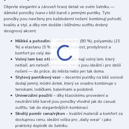
Objevte elegantní a zároveň hravý detail ve svém šatníku —
dámské ponožky
Ivana
v bílé barvě s jemnými puntíky. Tyto
ponožky jsou navrženy pro každodenní nošení: kombinují pohodlí,
kvalitu a styl, a díky nim dodáte i běžnému outfitu drobný
designový akcent.
Měkké a pohodlné
– směs bavlny (80 %), polyamidu (15
%) a elastanu (5 %) zajišťuje pružnost, prodyšnost a
komfort po celý den.
Volný lem bez otlaků
– ponožky mají volný lem, který
netlačí, ani netvoří otlačeniny, takže jsou ideální i pro delší
nošení — do práce, do města nebo jen tak doma.
Stylový puntíkový vzor
– decentní puntíky na bílé osnově
dodají jemný, módní dotek, který se snadno kombinuje s
teniskami, lodičkami, balerínami a podobně.
Univerzální použití
– díky klasickému provedení a
neutrální bílé barvě jsou ponožky vhodné jak do casual
outfitu, tak do elegantnějších kombinací.
Skvělý poměr cena/výkon
– kvalitní materiál a komfort za
dostupnou cenu, ideální volba pro „daily wear“ i jako
praktický doplněk do šatníku.