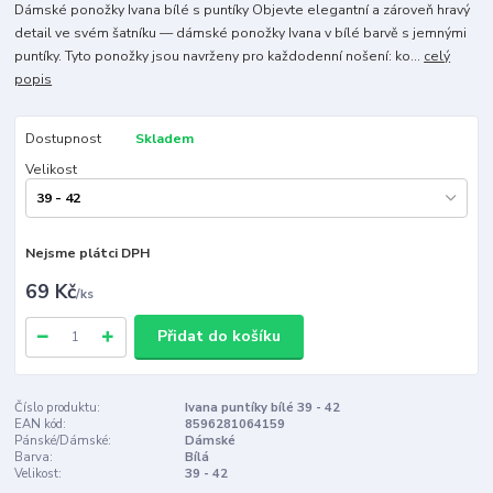
Dámské ponožky Ivana bílé s puntíky Objevte elegantní a zároveň hravý
detail ve svém šatníku — dámské ponožky Ivana v bílé barvě s jemnými
puntíky. Tyto ponožky jsou navrženy pro každodenní nošení: ko...
celý
popis
Dostupnost
Skladem
Velikost
Nejsme plátci DPH
69 Kč
/
ks
Přidat do košíku
Číslo produktu:
Ivana puntíky bílé 39 - 42
EAN kód:
8596281064159
Pánské/Dámské:
Dámské
Barva:
Bílá
Velikost:
39 - 42