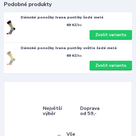
Podobné produkty
Dámské ponožky Ivana puntíky šedé melé
69 Kč
/
ks
Zvolit variantu
Dámské ponožky Ivana puntíky světle šedé melé
69 Kč
/
ks
Zvolit variantu
Největší
Doprava
výběr
od 59,-
Vše