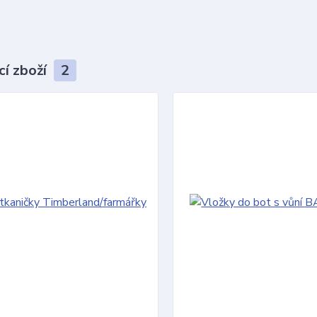
cí zboží
2