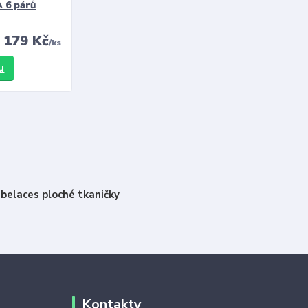
 6 párů
179 Kč
/
ks
u
belaces ploché tkaničky
Kontakty