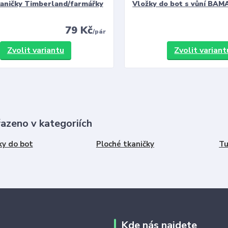
kaničky Timberland/farmářky
Vložky do bot s vůní BAMA
79 Kč
/
pár
Zvolit variantu
Zvolit variant
řazeno v kategoriích
ky do bot
Ploché tkaničky
Tu
Kde nás najdete