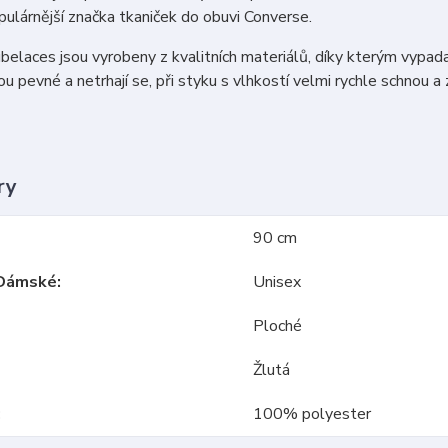
ulárnější značka tkaniček do obuvi Converse.
belaces jsou vyrobeny z kvalitních materiálů, díky kterým vypada
u pevné a netrhají se, při styku s vlhkostí velmi rychle schnou a z
ry
90 cm
Dámské
Unisex
Ploché
Žlutá
100% polyester