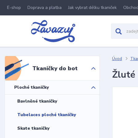
E-shop
Doprava a platba
Jak vybrat délku tkaniček
Obchod
Úvod
Tkan
Tkaničky do bot
Žluté
Ploché tkaničky
Bavlněné tkaničky
Tubelaces ploché tkaničky
Skate tkaničky