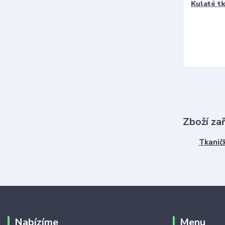
Kulaté t
Zboží za
Tkanič
Nabízíme
Menu