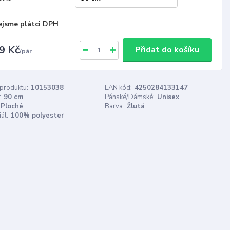
ejsme plátci DPH
9 Kč
Přidat do košíku
/
pár
 produktu:
10153038
EAN kód:
4250284133147
:
90 cm
Pánské/Dámské:
Unisex
Ploché
Barva:
Žlutá
ál:
100% polyester