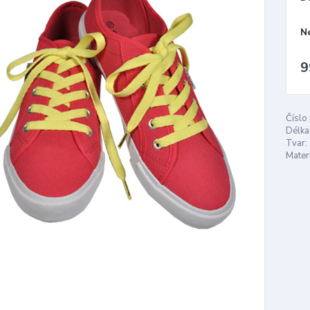
N
9
Číslo
Délka
Tvar:
Materi