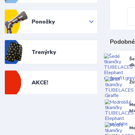
Ponožky
Podobné
Trenýrky
Še
dk
AKCE!
Ži
Mo
bl
Mo