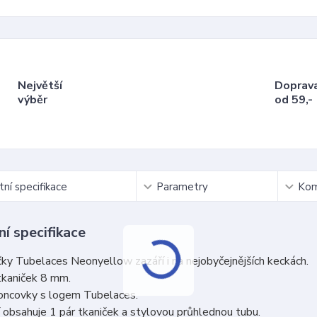
Největší
Doprav
výběr
od 59,-
ní specifikace
Parametry
Kom
í specifikace
ky Tubelaces Neonyellow zazáří i na nejobyčejnějších keckách.
tkaniček 8 mm.
koncovky s logem Tubelaces.
 obsahuje 1 pár tkaniček a stylovou průhlednou tubu.