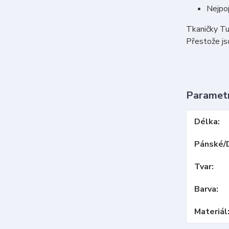
Nejpop
Tkaničky Tu
Přestože jso
Paramet
Délka
Pánské/
Tvar
Barva
Materiál