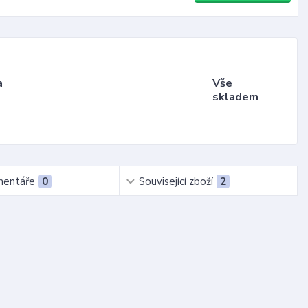
a
Vše
skladem
entáře
0
Související zboží
2