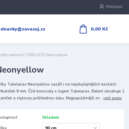
Přihlášení
0,00 Kč
ednavky@zavazuj.cz
aničky neonové TUBELACES Neonyellow
Neonyellow
čky Tubelaces Neonyellow zazáří i na nejobyčejnějších keckách.
 tkaniček 8 mm. Čiré koncovky s logem Tubelaces. Balení obsahuje 1
kaniček a stylovou průhlednou tubu. Nejpopulárnější zn...
celý popis
ostupnost
Skladem
élka