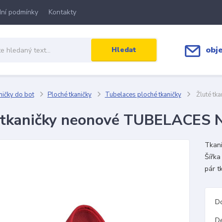
ní podmínky
Kontakty
obj
Hledat
ičky do bot
Ploché tkaničky
Tubelaces ploché tkaničky
Žluté tk
 tkaničky neonové TUBELACES 
Tkani
Šířka
pár t
D
D