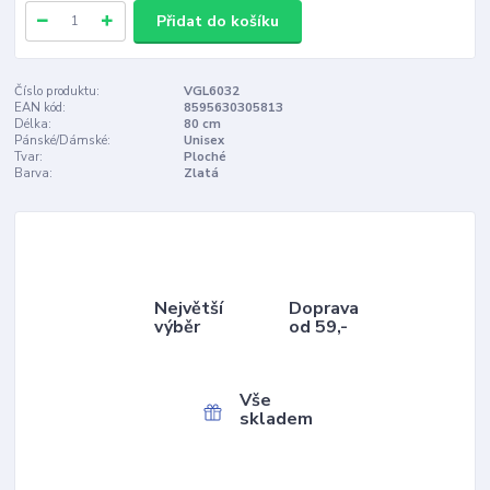
Přidat do košíku
Číslo produktu:
VGL6032
EAN kód:
8595630305813
Délka:
80 cm
Pánské/Dámské:
Unisex
Tvar:
Ploché
Barva:
Zlatá
Největší
Doprava
výběr
od 59,-
Vše
skladem