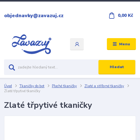
objednavky@zavazuj.cz
0,00 Kč
Menu
Hledat
Úvod
Tkaničky do bot
Ploché tkaničky
Zlaté a stříbrné tkaničky
Zlaté třpytivé tkaničky
Zlaté třpytivé tkaničky