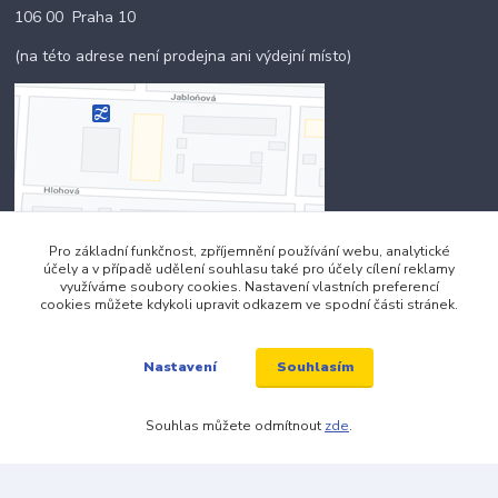
106 00 Praha 10
(na této adrese není prodejna ani výdejní místo)
Pro základní funkčnost, zpříjemnění používání webu, analytické
účely a v případě udělení souhlasu také pro účely cílení reklamy
Kontakty
využíváme soubory cookies. Nastavení vlastních preferencí
cookies můžete kdykoli upravit odkazem ve spodní části stránek.
+420 703 024 309
Souhlasím
Nastavení
objednavky@zavazuj.cz
Souhlas můžete odmítnout
zde
.