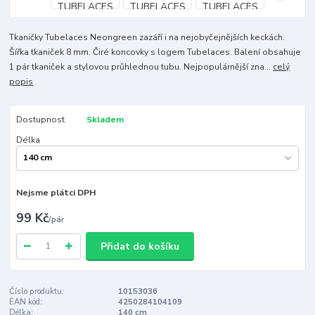
Tkaničky Tubelaces Neongreen zazáří i na nejobyčejnějších keckách.
Šířka tkaniček 8 mm. Čiré koncovky s logem Tubelaces. Balení obsahuje
1 pár tkaniček a stylovou průhlednou tubu. Nejpopulárnější zna...
celý
popis
Dostupnost
Skladem
Délka
Nejsme plátci DPH
99 Kč
/
pár
Přidat do košíku
Číslo produktu:
10153036
EAN kód:
4250284104109
Délka:
140 cm