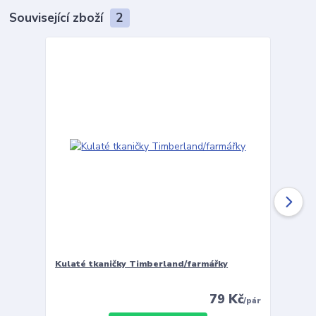
Související zboží
2
Kulaté tkaničky Timberland/farmářky
Vložky 
79 Kč
/
pár