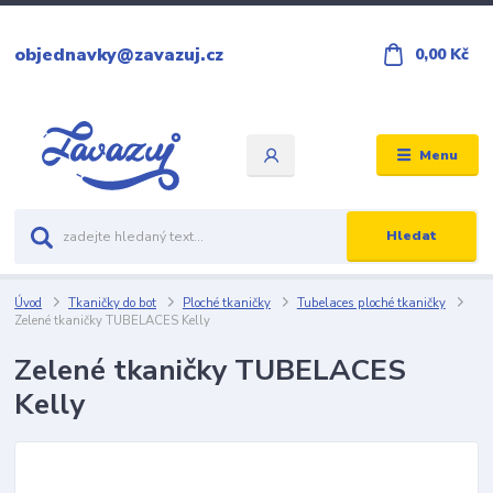
objednavky@zavazuj.cz
0,00 Kč
Menu
Hledat
Úvod
Tkaničky do bot
Ploché tkaničky
Tubelaces ploché tkaničky
Zelené tkaničky TUBELACES Kelly
Zelené tkaničky TUBELACES
Kelly