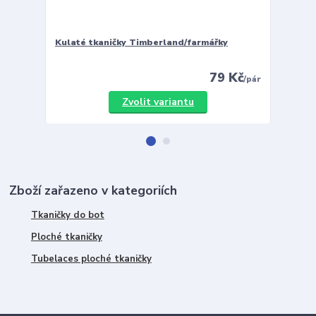
Kulaté tkaničky Timberland/farmářky
Vložky 
79 Kč
/
pár
Zvolit variantu
Zboží zařazeno v kategoriích
Tkaničky do bot
Ploché tkaničky
Tubelaces ploché tkaničky