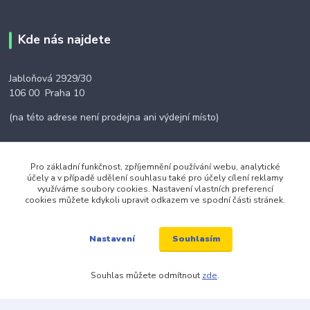
Kde nás najdete
Jabloňová 2929/30
106 00 Praha 10
(na této adrese není prodejna ani výdejní místo)
Pro základní funkčnost, zpříjemnění používání webu, analytické
účely a v případě udělení souhlasu také pro účely cílení reklamy
Kontakty
využíváme soubory cookies. Nastavení vlastních preferencí
cookies můžete kdykoli upravit odkazem ve spodní části stránek.
+420 703 024 309
Souhlasím
Nastavení
objednavky@zavazuj.cz
Souhlas můžete odmítnout
zde
.