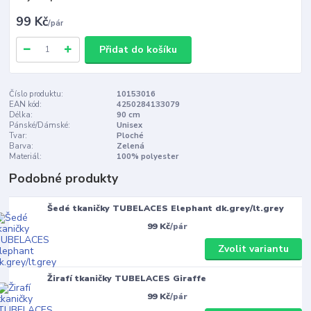
99 Kč
/
pár
Přidat do košíku
Číslo produktu:
10153016
EAN kód:
4250284133079
Délka:
90 cm
Pánské/Dámské:
Unisex
Tvar:
Ploché
Barva:
Zelená
Materiál:
100% polyester
Podobné produkty
Šedé tkaničky TUBELACES Elephant dk.grey/lt.grey
99 Kč
/
pár
Zvolit variantu
Žirafí tkaničky TUBELACES Giraffe
99 Kč
/
pár