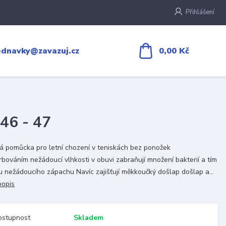
Přihlášení
0,00 Kč
ednavky@zavazuj.cz
46 - 47
á pomůcka pro letní chození v teniskách bez ponožek
bováním nežádoucí vlhkosti v obuvi zabraňují množení bakterií a tím
u nežádoucího zápachu Navíc zajišťují měkkoučký došlap došlap a...
popis
ostupnost
Skladem