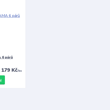
 6 párů
179 Kč
/
ks
u