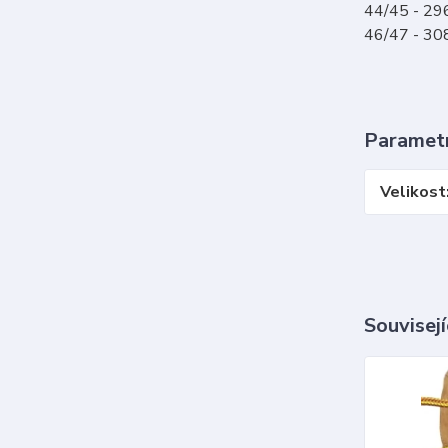
44/45 - 2
46/47 - 3
Paramet
Velikost
Souvisejí