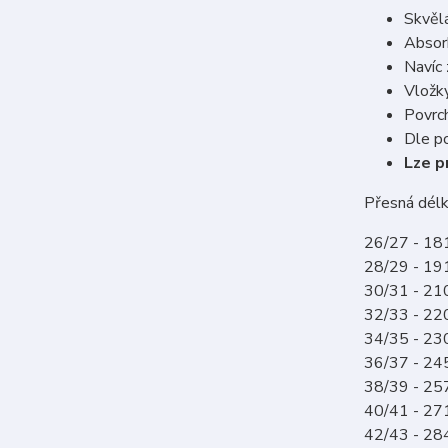
Skvělá
Absorb
Navíc 
Vložky
Povrch
Dle p
Lze p
Přesná délk
26/27 - 1
28/29 - 1
30/31 - 2
32/33 - 2
34/35 - 2
36/37 - 2
38/39 - 2
40/41 - 2
42/43 - 2