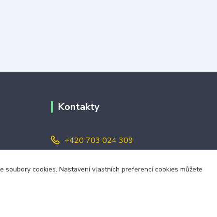
Kontakty
+420 703 024 309
objednavky@zavazuj.cz
i výdejní
áme soubory cookies. Nastavení vlastních preferencí cookies můžete