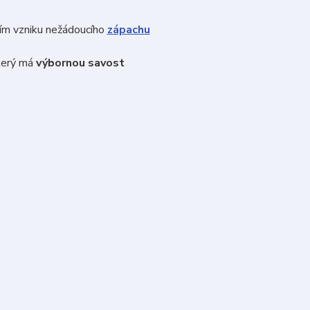
tím vzniku nežádoucího
zápachu
který má
výbornou savost