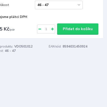
likost
ejsme plátci DPH
5 Kč
Přidat do košíku
/
pár
 produktu:
VDO501012
EAN kód:
8594031450924
st:
46 - 47