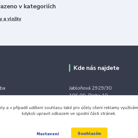
řazeno v kategoriích
y a vložky
Kde nás najdete
tba
Jabloňová 2929/30
106 00 Praha 10
ku tkaniček
(na této adrese není prodejna an
ely a v případě udělení souhlasu také pro účely cílení reklamy využív
ínky
kdykoli upravit odkazem ve spodní části stránek.
místo)
Souhlasím
Nastavení