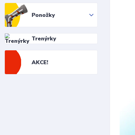
Ponožky
Trenýrky
AKCE!