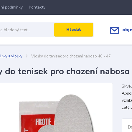
ní podmínky
Kontakty
obj
Hledat
ňky a vložky
Vložky do tenisek pro chození naboso 46 - 47
y do tenisek pro chození naboso 
Skvěl
Absor
vznik
celý 
D