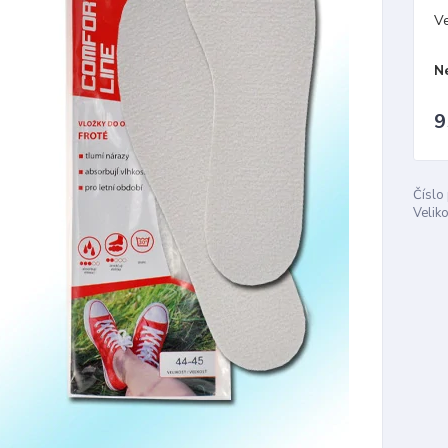
Ve
N
9
Číslo
Veliko