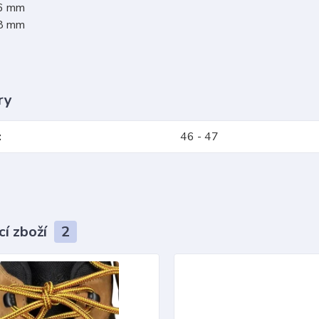
96 mm
08 mm
ry
46 - 47
cí zboží
2