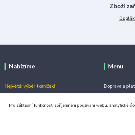
Zboží za
Doplňk
Nabízíme
Menu
Největší výběr tkaniček!
Doprava a pla
Nejrychlejší doručení
Jak vybrat dél
Pro základní funkčnost, zpříjemnění používání webu, analytické úč
Vše skladem
Obchodní podm
Kontakty