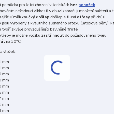
 pomůcka pro letní chození v teniskách
bez
ponožek
ováním nežádoucí vlhkosti v obuvi zabraňují množení bakterií a 
zajišťují
měkkoučký došlap
došlap a tlumí
otřesy
při chůzi
 jsou vyrobeny z kvalitního šlehaného latexu (latexové pěny), 
 tvoří skvěle provzdušňující bavlněné
froté
otřeby je možné vložku
zastřihnout
do požadovaného tvaru
rát
na 30°C
a vložek:
81 mm
91 mm
10 mm
20 mm
30 mm
45 mm
57 mm
71 mm
84 mm