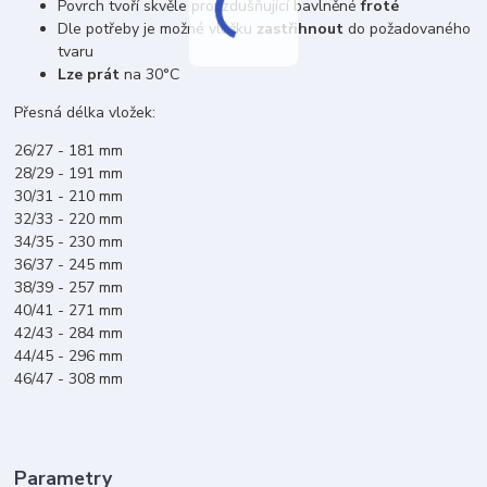
Povrch tvoří skvěle provzdušňující bavlněné
froté
Dle potřeby je možné vložku
zastřihnout
do požadovaného
tvaru
Lze prát
na 30°C
Přesná délka vložek:
26/27 - 181 mm
28/29 - 191 mm
30/31 - 210 mm
32/33 - 220 mm
34/35 - 230 mm
36/37 - 245 mm
38/39 - 257 mm
40/41 - 271 mm
42/43 - 284 mm
44/45 - 296 mm
46/47 - 308 mm
Parametry