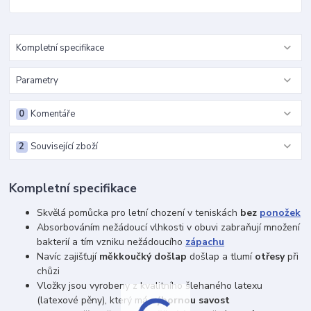
Kompletní specifikace
Parametry
0
Komentáře
2
Související zboží
Kompletní specifikace
Skvělá pomůcka pro letní chození v teniskách
bez
ponožek
Absorbováním nežádoucí vlhkosti v obuvi zabraňují množení
bakterií a tím vzniku nežádoucího
zápachu
Navíc zajišťují
měkkoučký došlap
došlap a tlumí
otřesy
při
chůzi
Vložky jsou vyrobeny z kvalitního šlehaného latexu
(latexové pěny), který má
výbornou savost