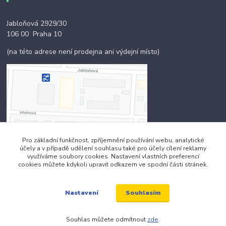
Jabloňová 2929/30
106 00 Praha 10
(na této adrese není prodejna ani výdejní místo)
Pro základní funkčnost, zpříjemnění používání webu, analytické
účely a v případě udělení souhlasu také pro účely cílení reklamy
Kontakty
využíváme soubory cookies. Nastavení vlastních preferencí
cookies můžete kdykoli upravit odkazem ve spodní části stránek.
+420 703 024 309
Souhlasím
Nastavení
objednavky@zavazuj.cz
Souhlas můžete odmítnout
zde
.