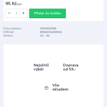
95 Kč
/
pár
Přidat do košíku
Číslo produktu:
VDO501005
EAN kód:
8594031450924
Velikost:
32 - 33
Největší
Doprava
výběr
od 59,-
Vše
skladem