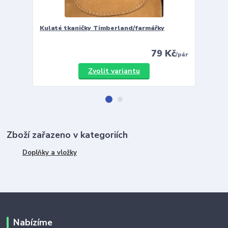
Kulaté tkaničky Timberland/farmářky
Vložky 
79 Kč
/
pár
Zvolit variantu
Zboží zařazeno v kategoriích
Doplňky a vložky
Nabízíme