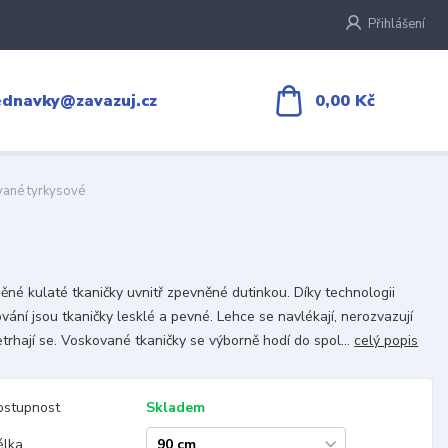
Přihlášení
0,00 Kč
ednavky@zavazuj.cz
ané tyrkysové
ěné kulaté tkaničky uvnitř zpevněné dutinkou. Díky technologii
vání jsou tkaničky lesklé a pevné. Lehce se navlékají, nerozvazují
etrhají se. Voskované tkaničky se výborně hodí do spol...
celý popis
ostupnost
Skladem
élka