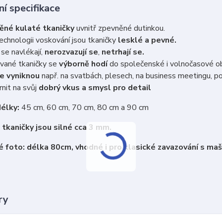
í specifikace
ěné kulaté tkaničky
uvnitř zpevněné dutinkou.
echnologii voskování jsou tkaničky
lesklé a pevné.
se navlékají,
nerozvazují se
,
netrhají se.
vané tkaničky se
výborně hodí
do společenské i volnočasové o
e vyniknou
např. na svatbách, plesech, na business meetingu, po
nit na svůj
dobrý vkus a smysl pro detail
élky:
45 cm, 60 cm, 70 cm, 80 cm a 90 cm
tkaničky jsou silné cca 3 mm.
 foto: délka 80cm, vhodné i pro klasické zavazování s maš
ry