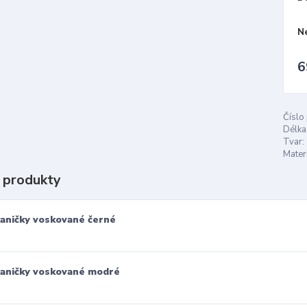
N
6
Číslo
Délka
Tvar:
Materi
 produkty
aničky voskované černé
aničky voskované modré