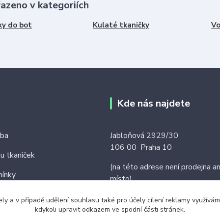
řazeno v kategoriích
ky do bot
Kulaté tkaničky
Vo
Kde nás najdete
tba
Jabloňová 2929/30
106 00 Praha 10
ku tkaniček
(na této adrese není prodejna an
ínky
místo)
ely a v případě udělení souhlasu také pro účely cílení reklamy využív
kdykoli upravit odkazem ve spodní části stránek.