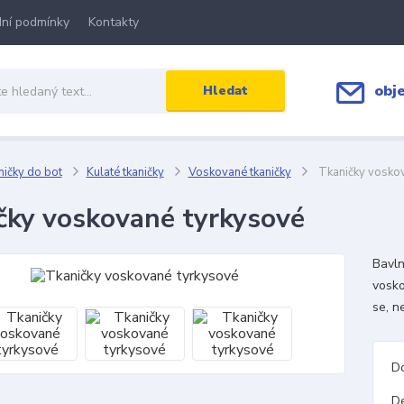
ní podmínky
Kontakty
obj
Hledat
ičky do bot
Kulaté tkaničky
Voskované tkaničky
Tkaničky voskov
čky voskované tyrkysové
Bavln
vosko
se, n
D
D