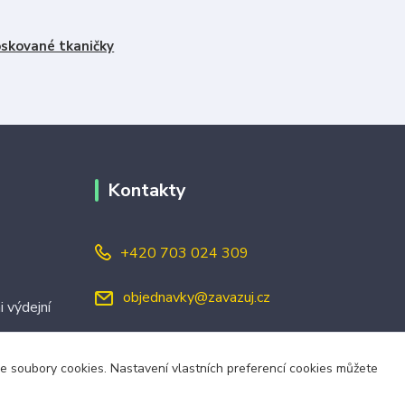
skované tkaničky
Kontakty
+420 703 024 309
objednavky@zavazuj.cz
i výdejní
áme soubory cookies. Nastavení vlastních preferencí cookies můžete