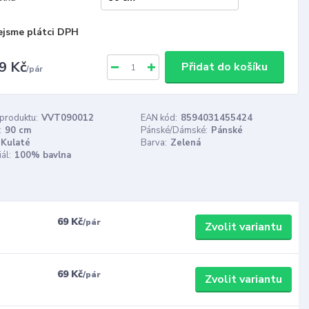
ejsme plátci DPH
9 Kč
Přidat do košíku
/
pár
 produktu:
VVT090012
EAN kód:
8594031455424
:
90 cm
Pánské/Dámské:
Pánské
Kulaté
Barva:
Zelená
ál:
100% bavlna
69 Kč
/
pár
Zvolit variantu
69 Kč
/
pár
Zvolit variantu