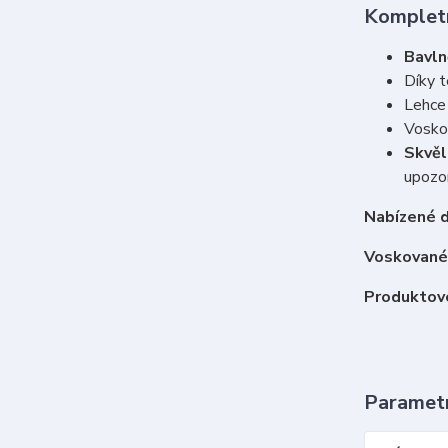
Kompletn
Bavln
Díky t
Lehce 
Vosko
Skvěl
upozor
Nabízené d
Voskované 
Produktové
Paramet