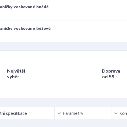
aničky voskované hnědé
aničky voskované béžové
Největší
Doprava
výběr
od 59,-
ní specifikace
Parametry
Kom