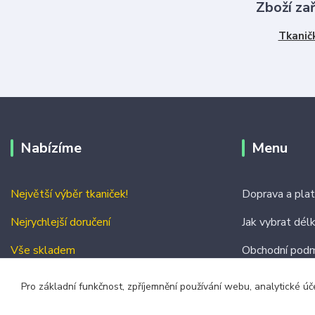
Zboží za
Tkanič
Nabízíme
Menu
Největší výběr tkaniček!
Doprava a pla
Nejrychlejší doručení
Jak vybrat dél
Vše skladem
Obchodní podm
Kontakty
Pro základní funkčnost, zpříjemnění používání webu, analytické úč