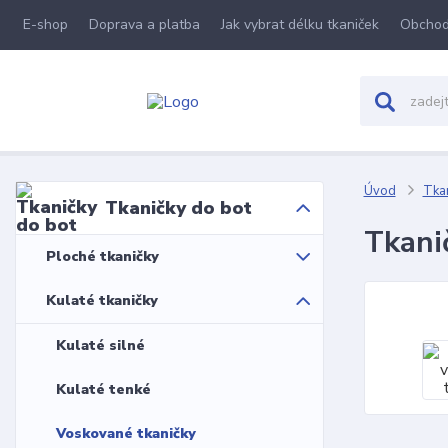
E-shop
Doprava a platba
Jak vybrat délku tkaniček
Obchod
Úvod
Tkan
Tkaničky do bot
Tkani
Ploché tkaničky
Kulaté tkaničky
Kulaté silné
Kulaté tenké
Voskované tkaničky