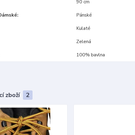
90 cm
Dámské
Pánské
Kulaté
Zelená
100% bavlna
cí zboží
2