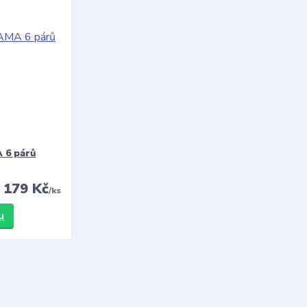
 6 párů
179 Kč
/
ks
u