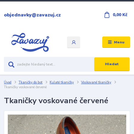
objednavky@zavazuj.cz
0,00 Kč
Menu
Hledat
Úvod
Tkaničky do bot
Kulaté tkaničky
Voskované tkaničky
Tkaničky voskované červené
Tkaničky voskované červené