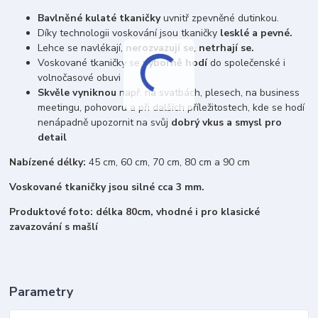
Bavlněné kulaté tkaničky
uvnitř zpevněné dutinkou.
Díky technologii voskování jsou tkaničky
lesklé a pevné.
Lehce se navlékají,
nerozvazují se
,
netrhají se.
Voskované tkaničky se
výborně hodí
do společenské i
volnočasové obuvi
Skvěle vyniknou
např. na svatbách, plesech, na business
meetingu, pohovoru a při dalších příležitostech, kde se hodí
nenápadně upozornit na svůj
dobrý vkus a smysl pro
detail
Nabízené délky:
45 cm, 60 cm, 70 cm, 80 cm a 90 cm
Voskované tkaničky jsou silné cca 3 mm.
Produktové foto: délka 80cm, vhodné i pro klasické
zavazování s mašlí
Parametry