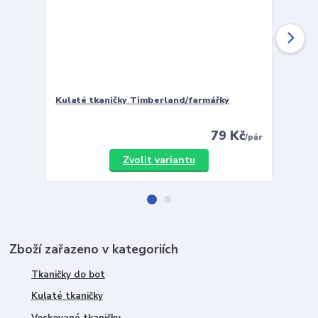
Kulaté tkaničky Timberland/farmářky
Vložky 
79 Kč
/
pár
Zvolit variantu
Zboží zařazeno v kategoriích
Tkaničky do bot
Kulaté tkaničky