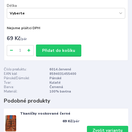
Délka
Nejsme plátci DPH
69 Kč
/
pár
Přidat do košíku
Číslo produktu:
6014.červené
EAN kód:
8594031455400
Pánské/Dámské:
Pánské
Tvar:
Kulaté
Barva:
Červená
Materiál:
100% bavlna
Podobné produkty
Tkaničky voskované černé
69 Kč
/
pár
Zvolit variantu