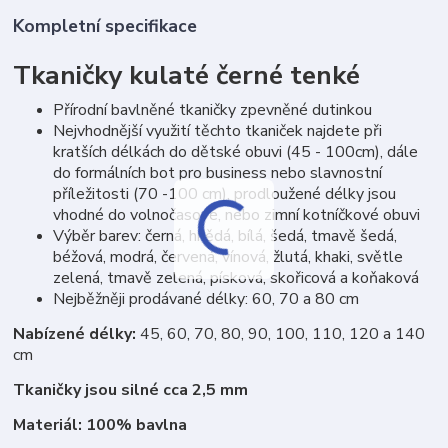
Kompletní specifikace
Tkaničky kulaté černé tenké
Přírodní bavlněné tkaničky zpevněné dutinkou
Nejvhodnější využití těchto tkaniček najdete při
kratších délkách do dětské obuvi (45 - 100cm), dále
do formálních bot pro business nebo slavnostní
příležitosti (70 -100 cm), prodloužené délky jsou
vhodné do volnočasové, nebo zimní kotníčkové obuvi
Výběr barev: černá, hnědá, bílá, šedá, tmavě šedá,
béžová, modrá, červená, vínová, žlutá, khaki, světle
zelená, tmavě zelená, písková, skořicová a koňaková
Nejběžněji prodávané délky: 60, 70 a 80 cm
Nabízené délky:
45, 60, 70, 80, 90, 100, 110, 120 a 140
cm
Tkaničky jsou silné cca 2,5 mm
Materiál: 100% bavlna