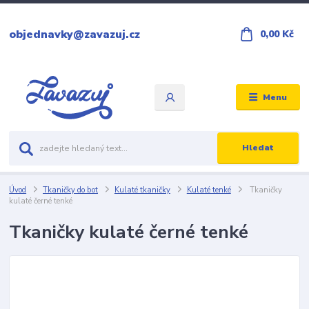
objednavky@zavazuj.cz
0,00 Kč
Menu
Hledat
Úvod
Tkaničky do bot
Kulaté tkaničky
Kulaté tenké
Tkaničky
kulaté černé tenké
Tkaničky kulaté černé tenké