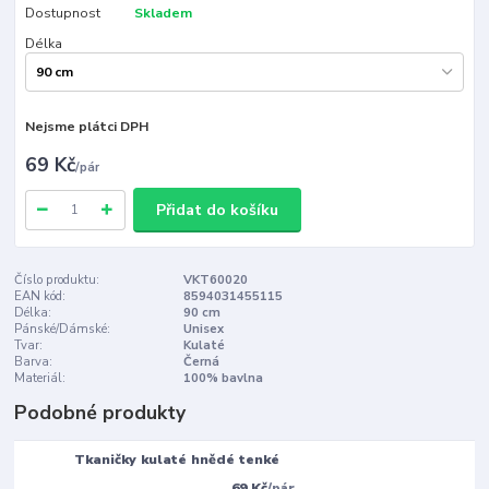
Dostupnost
Skladem
Délka
Nejsme plátci DPH
69 Kč
/
pár
Přidat do košíku
Číslo produktu:
VKT60020
EAN kód:
8594031455115
Délka:
90 cm
Pánské/Dámské:
Unisex
Tvar:
Kulaté
Barva:
Černá
Materiál:
100% bavlna
Podobné produkty
Tkaničky kulaté hnědé tenké
69 Kč
/
pár