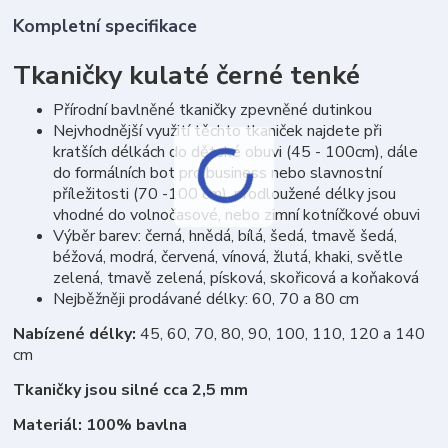
Kompletní specifikace
Tkaničky kulaté černé tenké
Přírodní bavlněné tkaničky zpevněné dutinkou
Nejvhodnější využití těchto tkaniček najdete při
kratších délkách do dětské obuvi (45 - 100cm), dále
do formálních bot pro business nebo slavnostní
příležitosti (70 -100 cm), prodloužené délky jsou
vhodné do volnočasové, nebo zimní kotníčkové obuvi
Výběr barev: černá, hnědá, bílá, šedá, tmavě šedá,
béžová, modrá, červená, vínová, žlutá, khaki, světle
zelená, tmavě zelená, písková, skořicová a koňaková
Nejběžněji prodávané délky: 60, 70 a 80 cm
Nabízené délky:
45, 60, 70, 80, 90, 100, 110, 120 a 140
cm
Tkaničky jsou silné cca 2,5 mm
Materiál: 100% bavlna