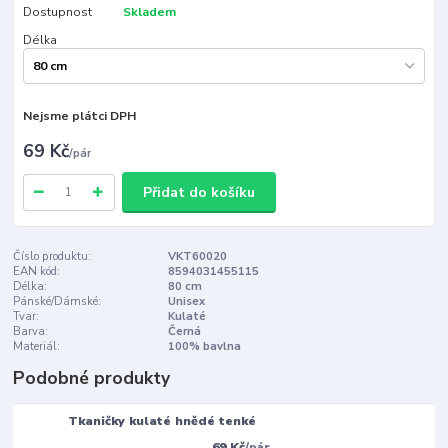
Dostupnost
Skladem
Délka
Nejsme plátci DPH
69 Kč
/
pár
Přidat do košíku
Číslo produktu:
VKT60020
EAN kód:
8594031455115
Délka:
80 cm
Pánské/Dámské:
Unisex
Tvar:
Kulaté
Barva:
Černá
Materiál:
100% bavlna
Podobné produkty
Tkaničky kulaté hnědé tenké
69 Kč
/
pár