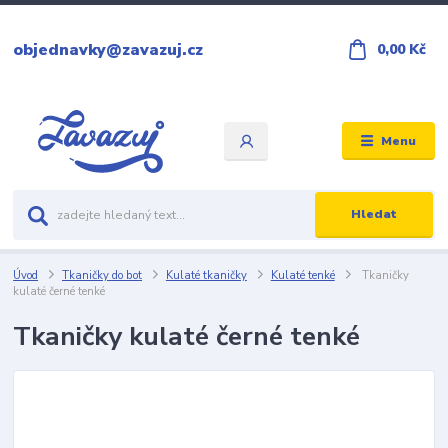
objednavky@zavazuj.cz
0,00 Kč
Menu
Hledat
Úvod
Tkaničky do bot
Kulaté tkaničky
Kulaté tenké
Tkaničky
kulaté černé tenké
Tkaničky kulaté černé tenké