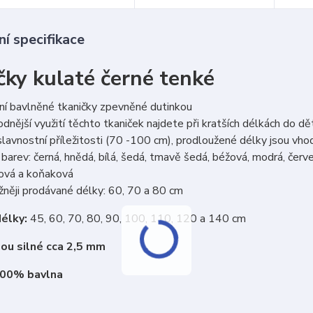
í specifikace
čky kulaté černé tenké
ní bavlněné tkaničky zpevněné dutinkou
dnější využití těchto tkaniček najdete při kratších délkách do d
lavnostní příležitosti (70 -100 cm), prodloužené délky jsou vh
barev: černá, hnědá, bílá, šedá, tmavě šedá, béžová, modrá, červen
cová a koňaková
něji prodávané délky: 60, 70 a 80 cm
élky:
45, 60, 70, 80, 90, 100, 110, 120 a 140 cm
sou silné cca 2,5 mm
100% bavlna