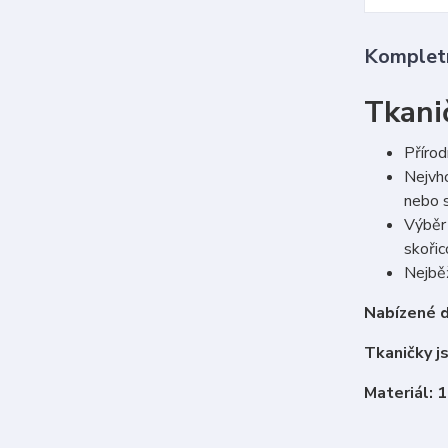
Kompletn
Tkani
Přírod
Nejvho
nebo s
Výběr 
skoři
Nejběž
Nabízené d
Tkaničky j
Materiál: 