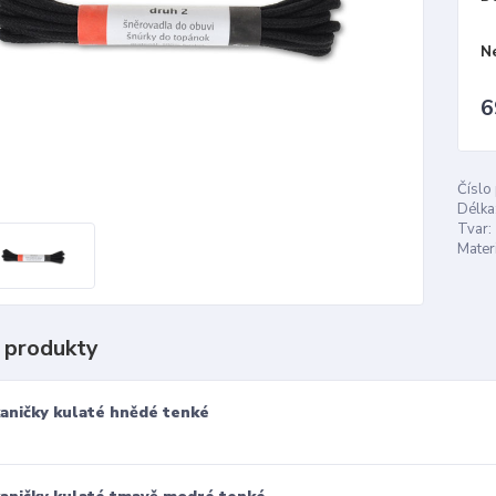
N
6
Číslo
Délka
Tvar:
Materi
 produkty
aničky kulaté hnědé tenké