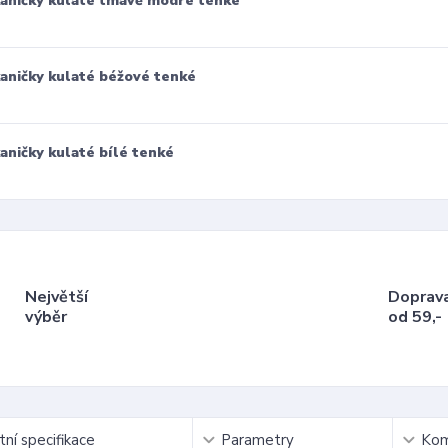
aničky kulaté tmavě modré tenké
aničky kulaté béžové tenké
aničky kulaté bílé tenké
Největší
Doprav
výběr
od 59,-
ní specifikace
Parametry
Kom