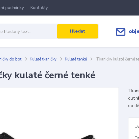
ní podmínky
Kontakty
obj
Hledat
ičky do bot
Kulaté tkaničky
Kulaté tenké
Tkaničky kulaté černé t
čky kulaté černé tenké
Tkani
dutin
do dě
D
D