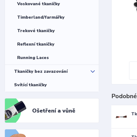
Voskované tkaničky
Timberland/farmářky
Trekové tkaničky
Reflexní tkaničky
Running Laces
Tkaničky bez zavazování
Svítící tkaničky
Podobné
Ošetření a vůně
Tk