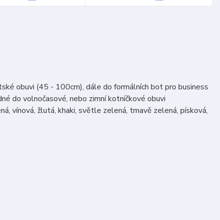
ětské obuvi (45 - 100cm), dále do formálních bot pro business
odné do volnočasové, nebo zimní kotníčkové obuvi
á, vínová, žlutá, khaki, světle zelená, tmavě zelená, písková,