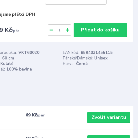
ejsme plátci DPH
9 Kč
Přidat do košíku
/
pár
 produktu:
VKT60020
EAN kód:
8594031455115
:
60 cm
Pánské/Dámské:
Unisex
Kulaté
Barva:
Černá
ál:
100% bavlna
69 Kč
/
pár
Zvolit variantu