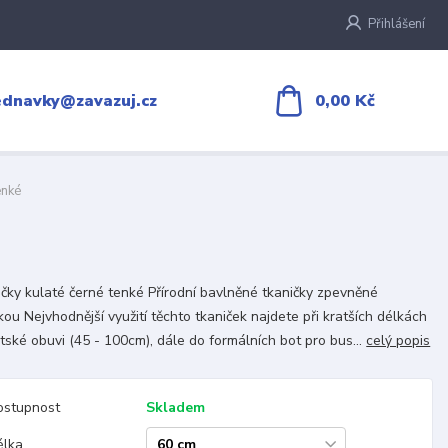
Přihlášení
0,00 Kč
ednavky@zavazuj.cz
enké
čky kulaté černé tenké Přírodní bavlněné tkaničky zpevněné
kou Nejvhodnější využití těchto tkaniček najdete při kratších délkách
tské obuvi (45 - 100cm), dále do formálních bot pro bus...
celý popis
ostupnost
Skladem
élka