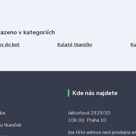
řazeno v kategoriích
ky do bot
Kulaté tkaničky
Ku
Kde nás najdete
tba
Jabloňová 2929/30
106 00 Praha 10
ku tkaniček
(na této adrese není prodejna an