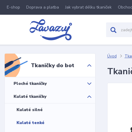
E-shop
Doprava a platba
Jak vybrat délku tkaniček
Obchod
Úvod
Tkan
Tkaničky do bot
Tkani
Ploché tkaničky
Kulaté tkaničky
Kulaté silné
Kulaté tenké