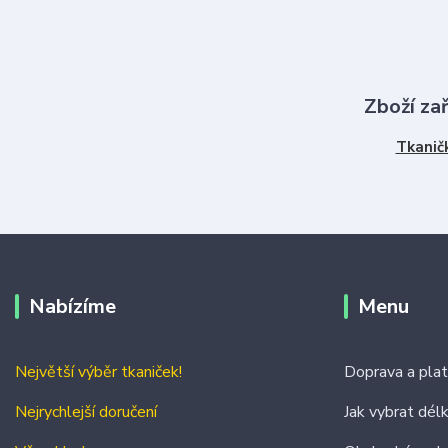
Zboží za
Tkanič
Nabízíme
Menu
Největší výběr tkaniček!
Doprava a pla
Nejrychlejší doručení
Jak vybrat dél