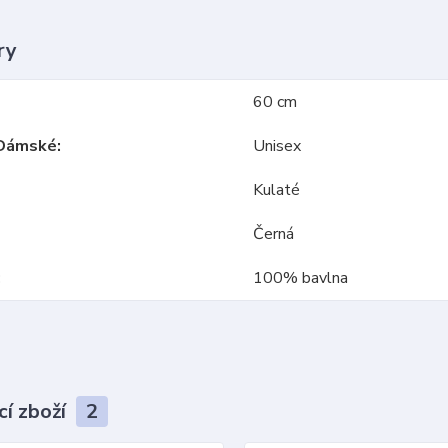
ry
60 cm
Dámské
Unisex
Kulaté
Černá
100% bavlna
cí zboží
2