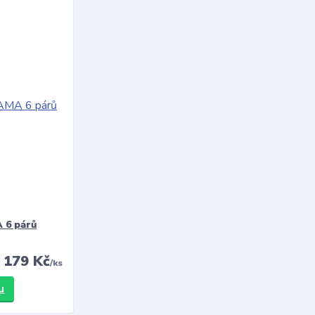
 6 párů
179 Kč
/
ks
u