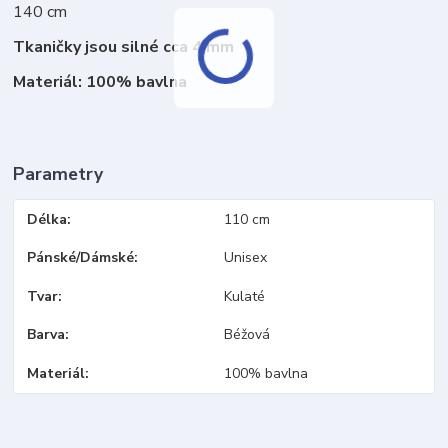
140 cm
Tkaničky jsou silné cca 4 mm
Materiál: 100% bavlna
Parametry
Délka
110 cm
Pánské/Dámské
Unisex
Tvar
Kulaté
Barva
Béžová
Materiál
100% bavlna