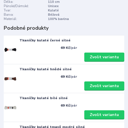
Délka:
110 cm
Pánské/Dámské:
Unisex
Tvar:
Kulaté
Barva:
Béžová
Materiál:
100% bavlna
Podobné produkty
Tkaničky kulaté černé silné
69 Kč
/
pár
Zvolit variantu
Tkaničky kulaté hnědé silné
69 Kč
/
pár
Zvolit variantu
Tkaničky kulaté bílé silné
69 Kč
/
pár
Zvolit variantu
Tkaničky kulaté tmavě modré silné