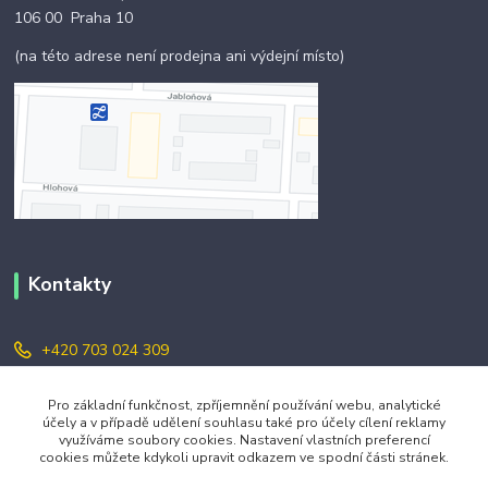
106 00 Praha 10
(na této adrese není prodejna ani výdejní místo)
Kontakty
+420 703 024 309
objednavky@zavazuj.cz
Pro základní funkčnost, zpříjemnění používání webu, analytické
účely a v případě udělení souhlasu také pro účely cílení reklamy
využíváme soubory cookies. Nastavení vlastních preferencí
cookies můžete kdykoli upravit odkazem ve spodní části stránek.