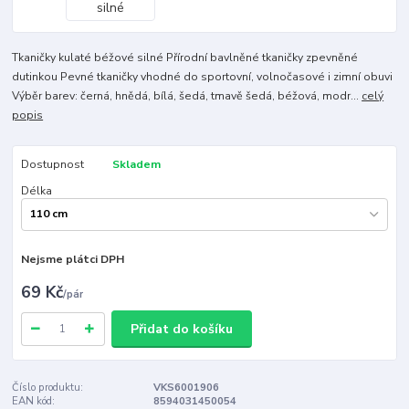
Tkaničky kulaté béžové silné Přírodní bavlněné tkaničky zpevněné
dutinkou Pevné tkaničky vhodné do sportovní, volnočasové i zimní obuvi
Výběr barev: černá, hnědá, bílá, šedá, tmavě šedá, béžová, modr...
celý
popis
Dostupnost
Skladem
Délka
Nejsme plátci DPH
69 Kč
/
pár
Přidat do košíku
Číslo produktu:
VKS6001906
EAN kód:
8594031450054