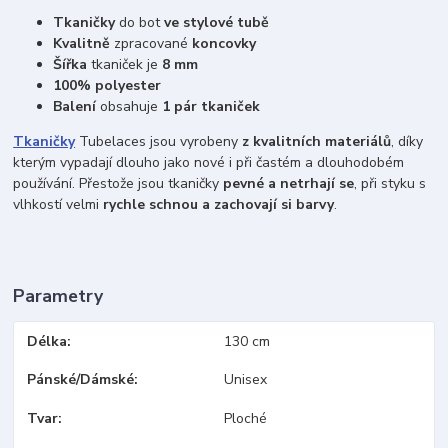
Tkaničky
do bot
ve stylové tubě
Kvalitně
zpracované
koncovky
Šířka
tkaniček je
8 mm
100% polyester
Balení
obsahuje
1 pár tkaniček
Tkaničky
Tubelaces jsou vyrobeny
z kvalitních materiálů
, díky
kterým vypadají dlouho jako nové i při častém a dlouhodobém
používání. Přestože jsou tkaničky
pevné a netrhají se
, při styku s
vlhkostí velmi
rychle schnou a zachovají si barvy
.
Parametry
Délka
130 cm
Pánské/Dámské
Unisex
Tvar
Ploché