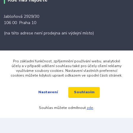
Jabloňová 2929/30
106 00 Praha 10
(na této adrese není prodejna ani výdejní místo)
Pro základní funkčnost, zpříjemnění používání webu, analytické
Kontakty
účely a v případě udělení souhlasu také pro účely cílení reklamy
využíváme soubory cookies. Nastavení vlastních preferencí
cookies můžete kdykoli upravit odkazem ve spodní části stránek.
+420 703 024 309
Souhlasím
Nastavení
objednavky@zavazuj.cz
Souhlas můžete odmítnout
zde
.