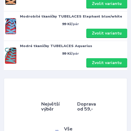
Zvolit variantu
Modrobílé tkaničky TUBELACES Elephant blue/white
99 Kč
/
pár
Zvolit variantu
Modré tkaničky TUBELACES Aquarius
99 Kč
/
pár
Zvolit variantu
Největší
Doprava
výběr
od 59,-
Vše