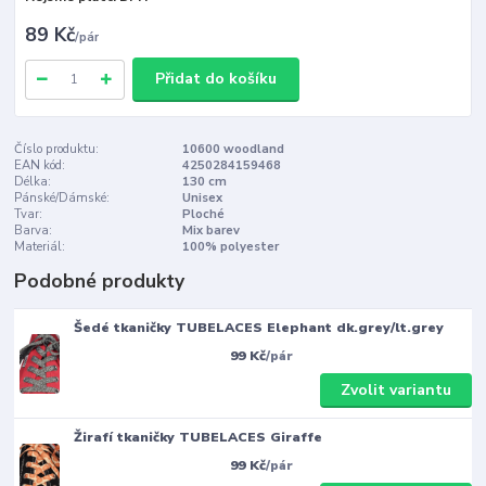
89 Kč
/
pár
Přidat do košíku
Číslo produktu:
10600 woodland
EAN kód:
4250284159468
Délka:
130 cm
Pánské/Dámské:
Unisex
Tvar:
Ploché
Barva:
Mix barev
Materiál:
100% polyester
Podobné produkty
Šedé tkaničky TUBELACES Elephant dk.grey/lt.grey
99 Kč
/
pár
Zvolit variantu
Žirafí tkaničky TUBELACES Giraffe
99 Kč
/
pár