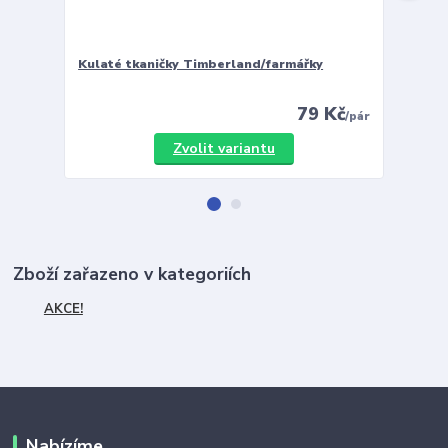
Kulaté tkaničky Timberland/farmářky
Vložky 
79 Kč
/
pár
Zvolit variantu
Zboží zařazeno v kategoriích
AKCE!
Nabízíme