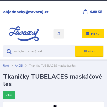
objednavky@zavazuj.cz
0,00 Kč
Menu
Hledat
Úvod
AKCE!
Tkaničky TUBELACES maskáčové les
Tkaničky TUBELACES maskáčové
les
Akce