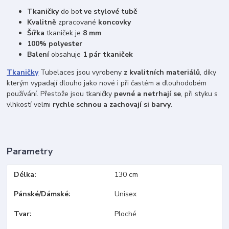
Tkaničky
do bot
ve stylové tubě
Kvalitně
zpracované
koncovky
Šířka
tkaniček je
8 mm
100% polyester
Balení
obsahuje
1 pár tkaniček
Tkaničky
Tubelaces jsou vyrobeny
z kvalitních materiálů
, díky
kterým vypadají dlouho jako nové i při častém a dlouhodobém
používání. Přestože jsou tkaničky
pevné a netrhají se
, při styku s
vlhkostí velmi
rychle schnou a zachovají si barvy
.
Parametry
Délka
130 cm
Pánské/Dámské
Unisex
Tvar
Ploché