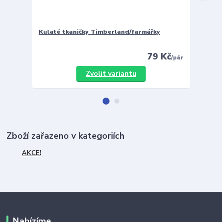
Kulaté tkaničky Timberland/farmářky
Vložky 
79 Kč
/
pár
Zvolit variantu
Zboží zařazeno v kategoriích
AKCE!
Nabízíme