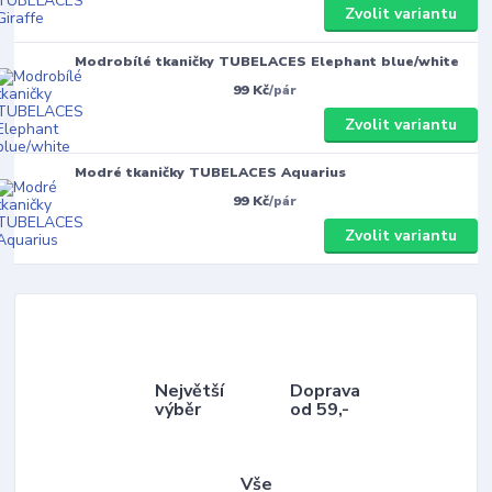
Zvolit variantu
Modrobílé tkaničky TUBELACES Elephant blue/white
99 Kč
/
pár
Zvolit variantu
Modré tkaničky TUBELACES Aquarius
99 Kč
/
pár
Zvolit variantu
Největší
Doprava
výběr
od 59,-
Vše