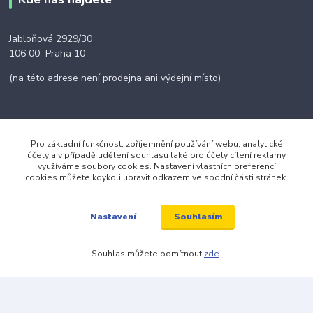
Jabloňová 2929/30
106 00 Praha 10
(na této adrese není prodejna ani výdejní místo)
Pro základní funkčnost, zpříjemnění používání webu, analytické
Kontakty
účely a v případě udělení souhlasu také pro účely cílení reklamy
využíváme soubory cookies. Nastavení vlastních preferencí
cookies můžete kdykoli upravit odkazem ve spodní části stránek.
+420 703 024 309
Souhlasím
Nastavení
objednavky@zavazuj.cz
Souhlas můžete odmítnout
zde
.