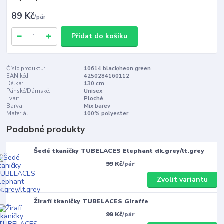
89 Kč
/
pár
Přidat do košíku
Číslo produktu:
10614 black/neon green
EAN kód:
4250284160112
Délka:
130 cm
Pánské/Dámské:
Unisex
Tvar:
Ploché
Barva:
Mix barev
Materiál:
100% polyester
Podobné produkty
Šedé tkaničky TUBELACES Elephant dk.grey/lt.grey
99 Kč
/
pár
Zvolit variantu
Žirafí tkaničky TUBELACES Giraffe
99 Kč
/
pár