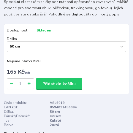
Speciální elastické tkaničky bez nutnosti opětovného zavazování, zvláště
vhodné pro sportovní obuv (běžeckou, trekkingovou, golfovou). Jejich
použití je ale daleko širší. Pohodlně se dají použít i do ...
celý popis
Dostupnost
Skladem
Délka
Nejsme plátci DPH
165 Kč
/
pár
Přidat do košíku
Číslo produktu:
VSL6019
EAN kód:
8594031456094
Délka:
50 cm
Pánské/Dámské:
Unisex
Tvar:
Kulaté
Barva:
Žlutá