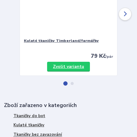
Kulaté tkaničky Timberland/farmářky
Vložky 
79 Kč
/
pár
Zvolit variantu
Zboží zařazeno v kategoriích
Tkaničky do bot
Kulaté tkaničky
Tkaničky bez zavazování