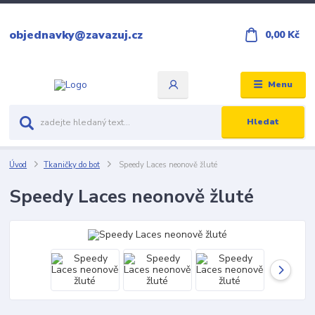
objednavky@zavazuj.cz
0,00 Kč
Menu
Hledat
Úvod
Tkaničky do bot
Speedy Laces neonově žluté
Speedy Laces neonově žluté