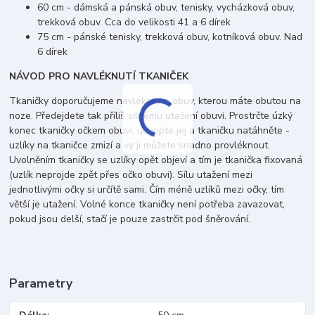
60 cm - dámská a pánská obuv, tenisky, vycházková obuv,
trekková obuv. Cca do velikosti 41 a 6 dírek
75 cm - pánské tenisky, trekková obuv, kotníková obuv. Nad
6 dírek
NÁVOD PRO NAVLÉKNUTÍ TKANIČEK
Tkaničky doporučujeme navlékat na obuv, kterou máte obutou na
noze. Předejdete tak příliš silnému utažení obuvi. Prostrčte úzký
konec tkaničky očkem obuvi, uchopte jej a tkaničku natáhněte -
uzlíky na tkaničce zmizí a vy ji můžete snadno provléknout.
Uvolněním tkaničky se uzlíky opět objeví a tím je tkanička fixovaná
(uzlík neprojde zpět přes očko obuvi). Sílu utažení mezi
jednotlivými očky si určítě sami. Čím méně uzlíků mezi očky, tím
větší je utažení. Volné konce tkaničky není potřeba zavazovat,
pokud jsou delší, stačí je pouze zastrčit pod šněrování.
Parametry