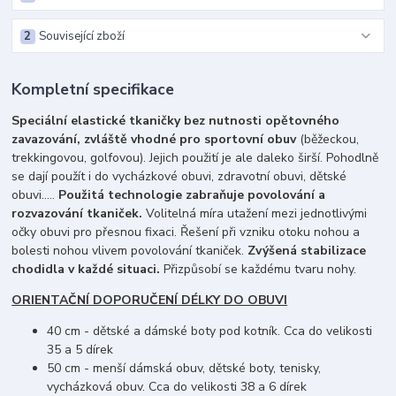
2
Související zboží
Kompletní specifikace
Speciální elastické tkaničky bez nutnosti opětovného
zavazování, zvláště vhodné pro sportovní obuv
(běžeckou,
trekkingovou, golfovou). Jejich použití je ale daleko širší. Pohodlně
se dají použít i do vycházkové obuvi, zdravotní obuvi, dětské
obuvi.....
Použitá technologie zabraňuje povolování a
rozvazování tkaniček.
Volitelná míra utažení mezi jednotlivými
očky obuvi pro přesnou fixaci. Řešení při vzniku otoku nohou a
bolesti nohou vlivem povolování tkaniček.
Zvýšená stabilizace
chodidla v každé situaci.
Přizpůsobí se každému tvaru nohy.
ORIENTAČNÍ DOPORUČENÍ DÉLKY DO OBUVI
40 cm - dětské a dámské boty pod kotník. Cca do velikosti
35 a 5 dírek
50 cm - menší dámská obuv, dětské boty, tenisky,
vycházková obuv. Cca do velikosti 38 a 6 dírek