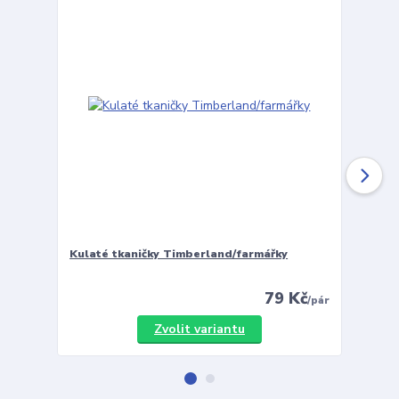
Kulaté tkaničky Timberland/farmářky
Vložky 
79 Kč
/
pár
Zvolit variantu