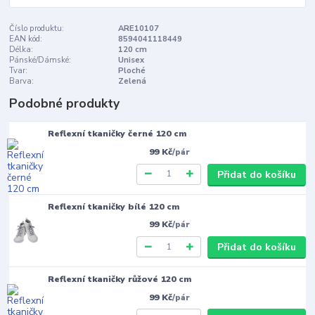
Číslo produktu:
ARE10107
EAN kód:
8594041118449
Délka:
120 cm
Pánské/Dámské:
Unisex
Tvar:
Ploché
Barva:
Zelená
Podobné produkty
Reflexní tkaničky černé 120 cm
99 Kč
/
pár
Přidat do košíku
Reflexní tkaničky bílé 120 cm
99 Kč
/
pár
Přidat do košíku
Reflexní tkaničky růžové 120 cm
99 Kč
/
pár