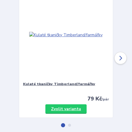
Kulaté tkaničky Timberland/farmářky
Vložky 
79 Kč
/
pár
Zvolit variantu