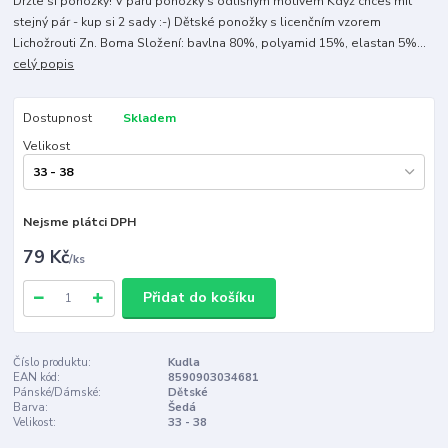
Držte si ponožky! V páru ponožky s odlišným motivem Když chceš mít
stejný pár - kup si 2 sady :-) Dětské ponožky s licenčním vzorem
Lichožrouti Zn. Boma Složení: bavlna 80%, polyamid 15%, elastan 5%...
celý popis
Dostupnost
Skladem
Velikost
Nejsme plátci DPH
79 Kč
/
ks
Přidat do košíku
Číslo produktu:
Kudla
EAN kód:
8590903034681
Pánské/Dámské:
Dětské
Barva:
Šedá
Velikost:
33 - 38