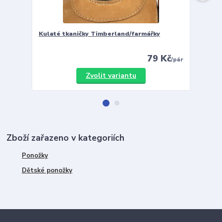
Kulaté tkaničky Timberland/farmářky
Vložky 
79 Kč
/
pár
Zvolit variantu
Zboží zařazeno v kategoriích
Ponožky
Dětské ponožky