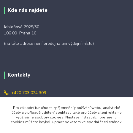
Kde nás najdete
Jabloňová 2929/30
106 00 Praha 10
(na této adrese není prodejna ani výdejní místo)
Kontakty
+420 703 024 309
objednavky@zavazuj.cz
Pro základní funkčnost, zpříjemnění používání webu, analytické
účely a v případě udělení souhlasu také pro účely cílení reklamy
využíváme soubory cookies. Nastavení vlastních preferencí
cookies můžete kdykoli upravit odkazem ve spodní části stránek.