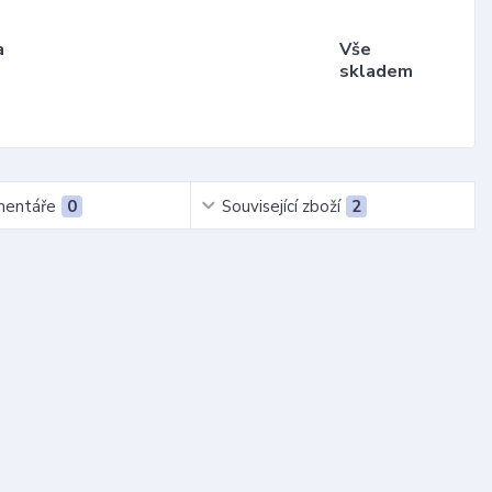
a
Vše
skladem
entáře
0
Související zboží
2