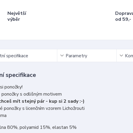
Největší
Doprav
výběr
od 59,-
ní specifikace
Parametry
Kom
í specifikace
si ponožky!
u ponožky s odlišným motivem
hceš mít stejný pár - kup si 2 sady :-)
 ponožky s licenčním vzorem Lichožrouti
oma
vlna 80%, polyamid 15%, elastan 5%