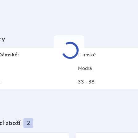
ry
Dámské
Dámské
Modrá
33 - 38
cí zboží
2