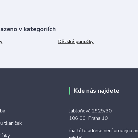
řazeno v kategoriích
y
Dětské ponožky
Kde nás najdete
tba
Jabloňová 2929/30
106 00 Praha 10
ku tkaniček
(na této adrese není prodejna an
ínky
místo)