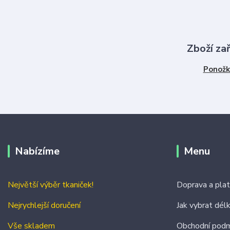
Zboží za
Ponožk
Nabízíme
Menu
Největší výběr tkaniček!
Doprava a pla
Nejrychlejší doručení
Jak vybrat dél
Vše skladem
Obchodní podm