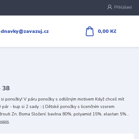
Přihlášení
0,00 Kč
ednavky@zavazuj.cz
- 38
 si ponožky! V páru ponožky s odlišným motivem Když chceš mít
ý pár - kup si 2 sady :-) Dětské ponožky s licenčním vzorem
žrouti Zn. Boma Složení: bavlna 80%, polyamid 15%, elastan 5%...
popis