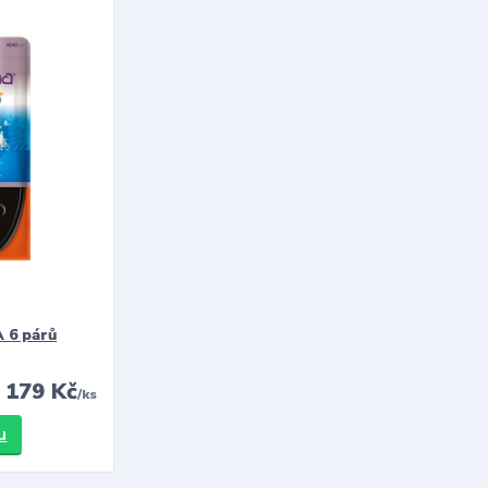
 6 párů
179 Kč
/
ks
u