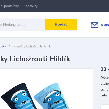
ní podmínky
Kontakty
obj
Hledat
ožky
Ponožky Lichožrouti Hihlík
ky Lichožrouti Hihlík
33 
Držte
stejn
Licho
celý 