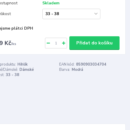
ostupnost
Skladem
likost
ejsme plátci DPH
9 Kč
Přidat do košíku
/
ks
 produktu:
Hihlík
EAN kód:
8590903034704
é/Dámské:
Dámské
Barva:
Modrá
st:
33 - 38