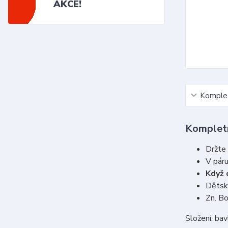
AKCE!
Komplet
Kompletn
Držte 
V pár
Když c
Dětské
Zn. B
Složení: ba