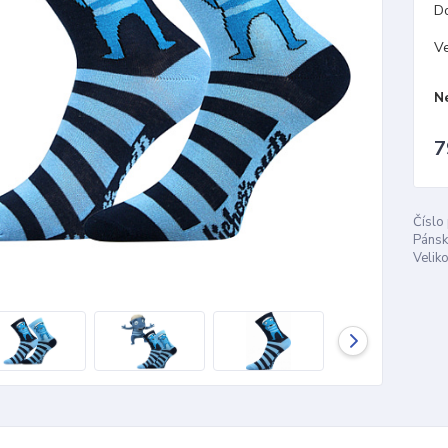
D
Ve
N
7
Číslo
Pánsk
Veliko