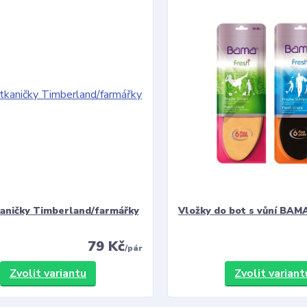
kaničky Timberland/farmářky
Vložky do bot s vůní BAMA
79 Kč
/
pár
Zvolit variantu
Zvolit variant