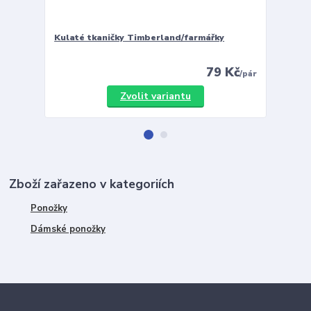
Kulaté tkaničky Timberland/farmářky
Vložky 
79 Kč
/
pár
Zvolit variantu
Zboží zařazeno v kategoriích
Ponožky
Dámské ponožky