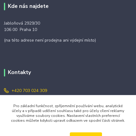
Kde nás najdete
Jabloňová 2929/30
106 00 Praha 10
(na této adrese není prodejna ani výdejní místo)
Kontakty
+420 703 024 309
objednavky@zavazuj.cz
Pro základní funkčnost, zpříjemnění používání webu, analytické
účely a v případě udělení souhlasu také pro účely cílení reklamy
využíváme soubory cookies. Nastavení vlastních preferencí
cookies můžete kdykoli upravit odkazem ve spodní části stránek.