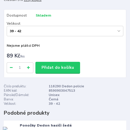
Dostupnost
Skladem
Velikost
Nejsme plátci DPH
89 Kč
/
ks
Přidat do košíku
Číslo produktu:
116290 Dedon policie
EAN kód:
8590903047513
Pánské/Dámské:
Unisex
Barva:
Černá
Velikost:
39 - 42
Podobné produkty
Ponožky Dedon hasiči šedá