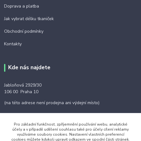
Doprava a platba
Jak vybrat délku tkaniček
Obchodní podmínky
Kontakty
Kde nás najdete
Jabloňová 2929/30
106 00 Praha 10
(na této adrese není prodejna ani výdejní místo)
Pro základní funkčnost, zpříjemnění používání webu, analytické
účely a v případě udělení souhlasu také pro účely cílení reklamy
využíváme soubory cookies. Nastavení vlastních preferencí
Kontakty
cookies můžete kdykoli upravit odkazem ve spodní části stránek.