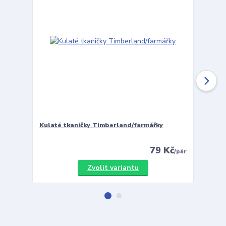
Kulaté tkaničky Timberland/farmářky
Vložky 
79 Kč
/
pár
Zvolit variantu