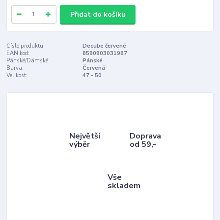
Přidat do košíku
Číslo produktu:
Decube červené
EAN kód:
8590903031987
Pánské/Dámské:
Pánské
Barva:
Červená
Velikost:
47 - 50
Největší
Doprava
výběr
od 59,-
Vše
skladem