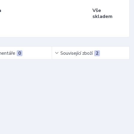
a
Vše
skladem
entáře
0
Související zboží
2