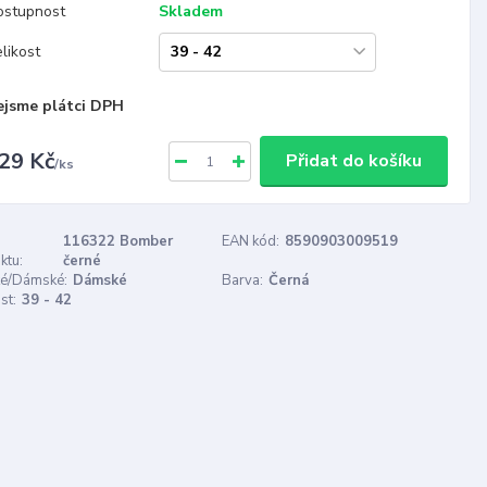
ostupnost
Skladem
likost
ejsme plátci DPH
29 Kč
Přidat do košíku
/
ks
116322 Bomber
EAN kód:
8590903009519
ktu:
černé
é/Dámské:
Dámské
Barva:
Černá
st:
39 - 42