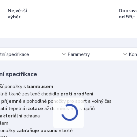
Největší
Doprav
výběr
od 59,-
ní specifikace
Parametry
Kom
í specifikace
ší
ponožky s
bambusem
lně tkané zesílené chodidlo
proti prodření
 příjemné
a pohodlné ponožky pro sport a volný čas
alá tepelná
izolace
až do mínus 5-ti stupňů
akteriální
ochrana
 lem
ponožky
zabraňuje posunu
v botě