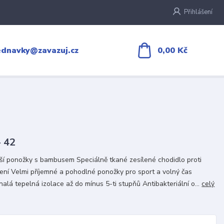
Přihlášení
0,00 Kč
ednavky@zavazuj.cz
- 42
jší ponožky s bambusem Speciálně tkané zesílené chodidlo proti
ení Velmi příjemné a pohodlné ponožky pro sport a volný čas
alá tepelná izolace až do mínus 5-ti stupňů Antibakteriální o...
celý