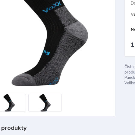
D
Ve
N
1
Číslo
produ
Pánsk
Veliko
 produkty