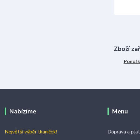
Zboží za
Ponožk
Nabízíme
Menu
Největší výběr tkaniček!
Doprava a pla