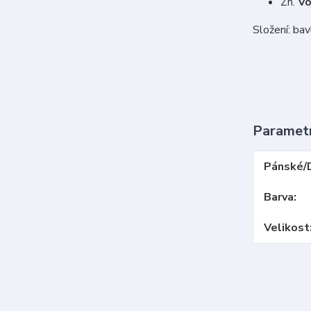
Zn.
V
Složení: ba
Paramet
Pánské/
Barva
Velikost