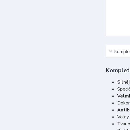
Komplet
Kompletn
Silněj
Speciá
Velmi
Dokon
Antib
Volný
Tvar 