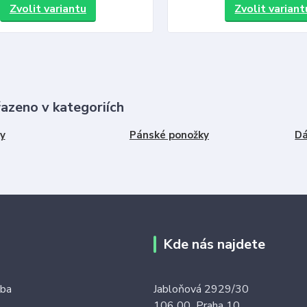
Zvolit variantu
Zvolit variant
řazeno v kategoriích
y
Pánské ponožky
Dá
Kde nás najdete
tba
Jabloňová 2929/30
106 00 Praha 10