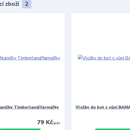
cí zboží
2
kaničky Timberland/farmářky
Vložky do bot s vůní BAMA
79 Kč
/
pár