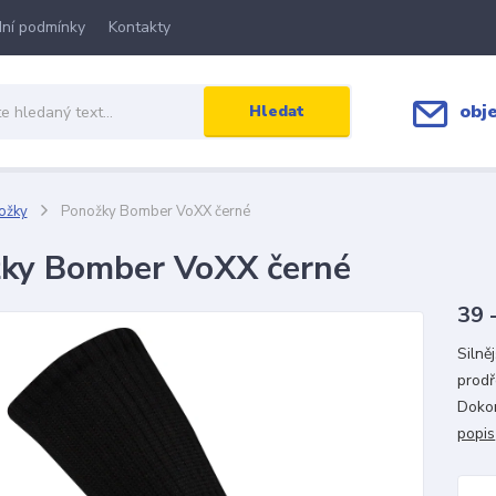
ní podmínky
Kontakty
obj
Hledat
ožky
Ponožky Bomber VoXX černé
ky Bomber VoXX černé
39 
Silně
prodř
Dokon
popis