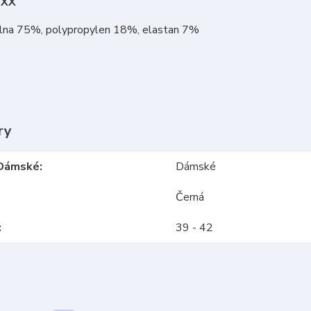
oXX
vlna 75%, polypropylen 18%, elastan 7%
ry
Dámské
Dámské
Černá
39 - 42