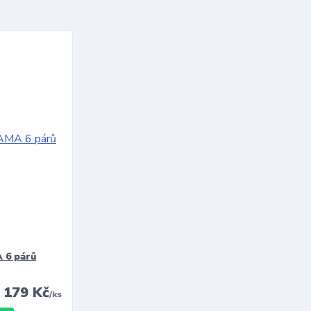
 6 párů
179 Kč
/
ks