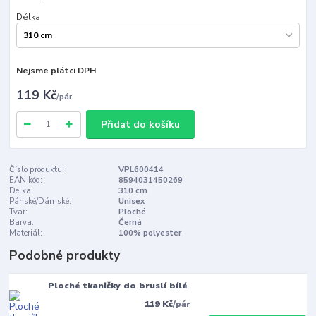
Délka
Nejsme plátci DPH
119 Kč
/
pár
Přidat do košíku
Číslo produktu:
VPL600414
EAN kód:
8594031450269
Délka:
310 cm
Pánské/Dámské:
Unisex
Tvar:
Ploché
Barva:
Černá
Materiál:
100% polyester
Podobné produkty
Ploché tkaničky do bruslí bílé
119 Kč
/
pár