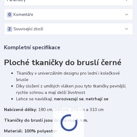
Parametry
0
Komentáře
2
Související zboží
Kompletní specifikace
Ploché tkaničky do bruslí černé
Tkaničky v univerzálním designu pro lední i kolečkové
brusle
Díky složení z umělých vláken jsou tyto tkaničky pevnější,
rychle schnou a mají delší životnost
Lehce se navlékají,
nerozvazují se
,
netrhají se
Nabízené délky:
180 cm, 240 cm, 270 cm a 310 cm
Tkaničky do bruslí jsou široké cca 8 mm.
Materiál: 100% polyester