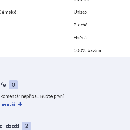
Dámské
Unisex
Ploché
Hnědá
100% bavlna
áře
0
 komentář nepřidal. Buďte první.
omentář
cí zboží
2