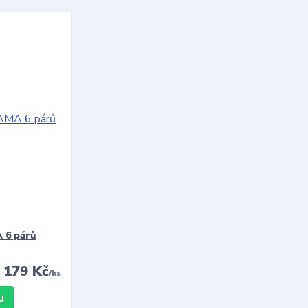
 6 párů
179 Kč
/
ks
u