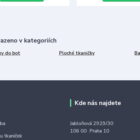
řazeno v kategoriích
ky do bot
Ploché tkaničky
Ba
Kde nás najdete
tba
Jabloňová 2929/30
106 00 Praha 10
ku tkaniček