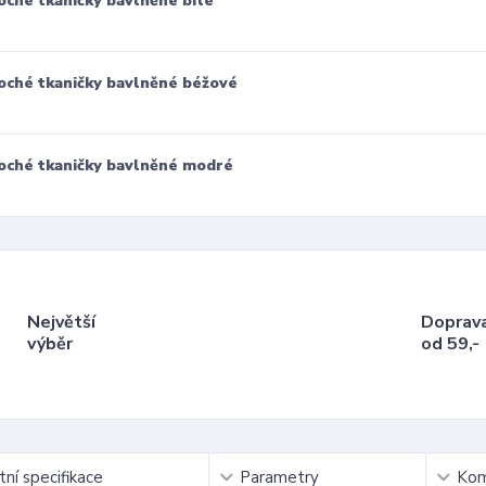
oché tkaničky bavlněné bílé
oché tkaničky bavlněné béžové
oché tkaničky bavlněné modré
Největší
Doprav
výběr
od 59,-
ní specifikace
Parametry
Kom