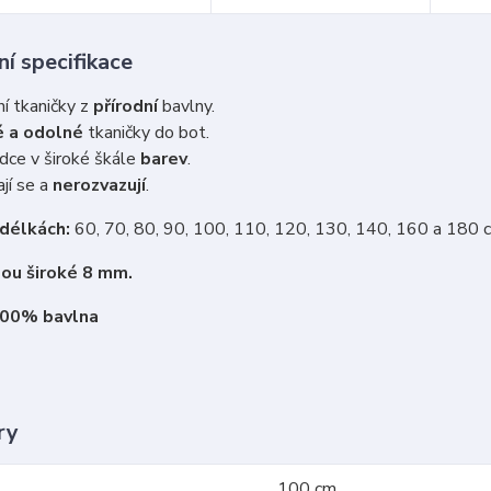
í specifikace
ní tkaničky z
přírodní
bavlny.
 a odolné
tkaničky do bot.
dce v široké škále
barev
.
jí se a
nerozvazují
.
 délkách:
60, 70, 80, 90, 100, 110, 120, 130, 140, 160 a 180 
sou široké 8 mm.
100% bavlna
ry
100 cm