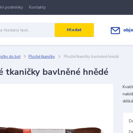
ní podmínky
Kontakty
obj
Hledat
ičky do bot
Ploché tkaničky
Ploché tkaničky bavlněné hnědé
é tkaničky bavlněné hnědé
Kvali
nabíd
délká
D
D