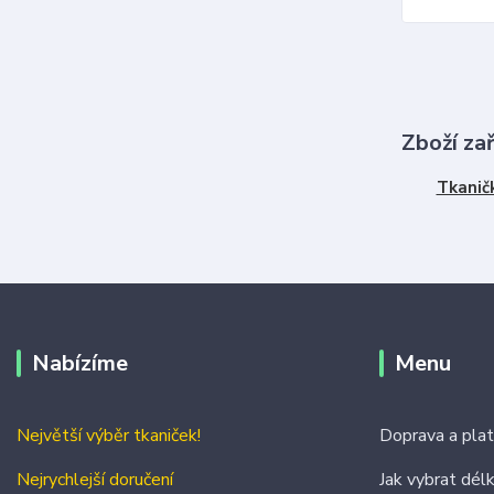
Zboží za
Tkanič
Nabízíme
Menu
Největší výběr tkaniček!
Doprava a pla
Nejrychlejší doručení
Jak vybrat dél