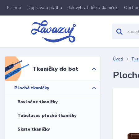
E-shop
Doprava a platba
Jak vybrat délku tkaniček
Obchod
Úvod
Tkan
Tkaničky do bot
Ploch
Ploché tkaničky
Bavlněné tkaničky
Tubelaces ploché tkaničky
Skate tkaničky