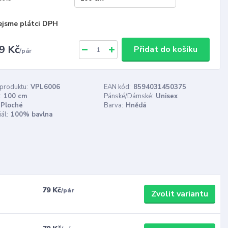
ejsme plátci DPH
9 Kč
Přidat do košíku
/
pár
 produktu:
VPL6006
EAN kód:
8594031450375
:
100 cm
Pánské/Dámské:
Unisex
Ploché
Barva:
Hnědá
ál:
100% bavlna
79 Kč
/
pár
Zvolit variantu