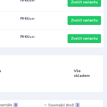
79 Kč
/
pár
Zvolit variantu
79 Kč
/
pár
Zvolit variantu
79 Kč
/
pár
Zvolit variantu
a
Vše
skladem
entáře
0
Související zboží
2