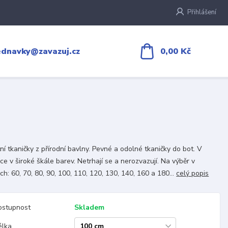
Přihlášení
0,00 Kč
ednavky@zavazuj.cz
tní tkaničky z přírodní bavlny. Pevné a odolné tkaničky do bot. V
ce v široké škále barev. Netrhají se a nerozvazují. Na výběr v
ch: 60, 70, 80, 90, 100, 110, 120, 130, 140, 160 a 180...
celý popis
ostupnost
Skladem
élka