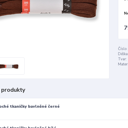
N
7
Číslo
Délka
Tvar:
Materi
 produkty
oché tkaničky bavlněné černé