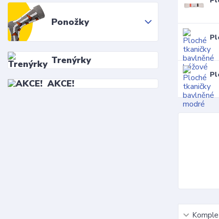
Pl
Ponožky
Pl
Trenýrky
Pl
AKCE!
Komplet