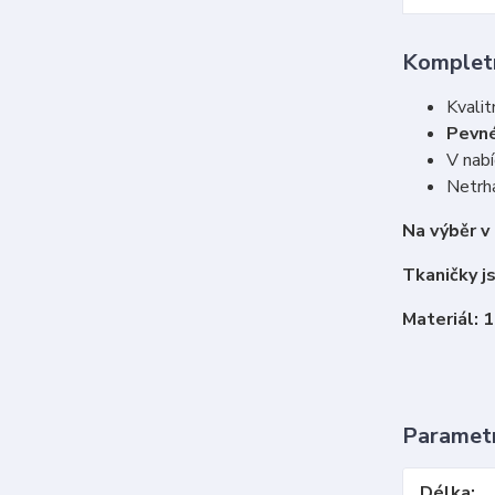
Kompletn
Kvalit
Pevné
V nabí
Netrha
Na výběr v
Tkaničky j
Materiál: 
Paramet
Délka