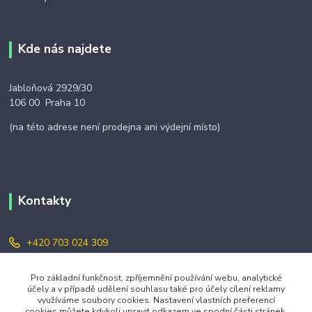
Kde nás najdete
Jabloňová 2929/30
106 00 Praha 10
(na této adrese není prodejna ani výdejní místo)
Kontakty
+420 703 024 309
objednavky@zavazuj.cz
Pro základní funkčnost, zpříjemnění používání webu, analytické
účely a v případě udělení souhlasu také pro účely cílení reklamy
využíváme soubory cookies. Nastavení vlastních preferencí
cookies můžete kdykoli upravit odkazem ve spodní části stránek.