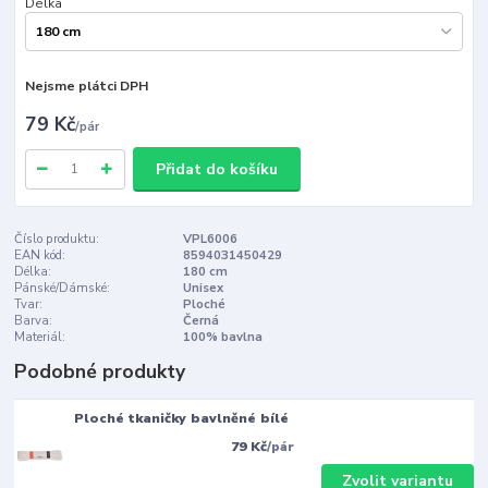
Délka
Nejsme plátci DPH
79 Kč
/
pár
Přidat do košíku
Číslo produktu:
VPL6006
EAN kód:
8594031450429
Délka:
180 cm
Pánské/Dámské:
Unisex
Tvar:
Ploché
Barva:
Černá
Materiál:
100% bavlna
Podobné produkty
Ploché tkaničky bavlněné bílé
79 Kč
/
pár
Zvolit variantu