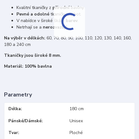
Kvalitní tkaničky z
přírodní
bavlny.
Pevné a odolné
tkaničky do bot.
V nabídce v široké škále
barev
.
Netrhají se a
nerozvazují
.
Na výběr v délkách:
60, 70, 80, 90, 100, 110, 120, 130, 140, 160,
180 a 240 cm
Tkaničky jsou široké 8 mm.
Materiál: 100% bavlna
Parametry
Délka
180 cm
Pánské/Dámské
Unisex
Tvar
Ploché