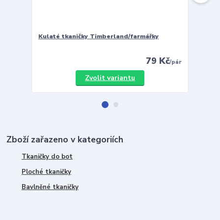
Kulaté tkaničky Timberland/farmářky
Vložky 
79 Kč
/
pár
Zvolit variantu
Zboží zařazeno v kategoriích
Tkaničky do bot
Ploché tkaničky
Bavlněné tkaničky