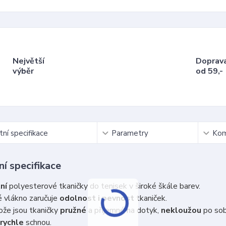
Největší
Doprav
výběr
od 59,-
ní specifikace
Parametry
Kom
í specifikace
ní
polyesterové tkaničky do tenisek v široké škále barev.
 vlákno zaručuje
odolnost i pevnost
tkaniček.
že jsou tkaničky
pružné
a příjemné na dotyk,
nekloužou
po so
rychle
schnou.