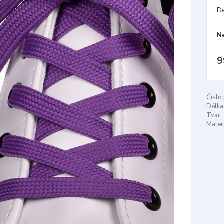
D
N
9
Číslo
Délka
Tvar:
Materi