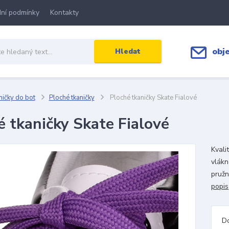
ní podmínky
Kontakty
obj
Hledat
ičky do bot
Ploché tkaničky
Ploché tkaničky Skate Fialové
é tkaničky Skate Fialové
Kvali
vlákn
pružn
popis
D