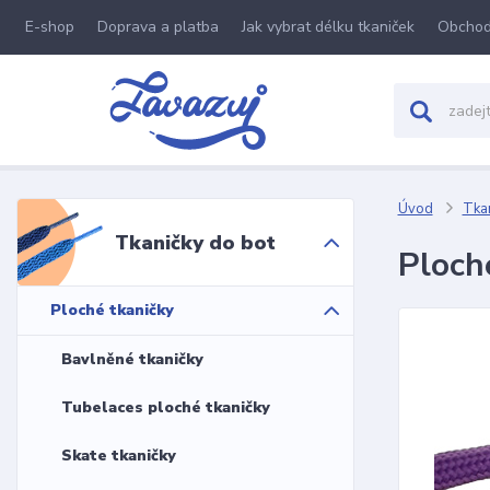
E-shop
Doprava a platba
Jak vybrat délku tkaniček
Obchod
Úvod
Tkan
Tkaničky do bot
Ploch
Ploché tkaničky
Bavlněné tkaničky
Tubelaces ploché tkaničky
Skate tkaničky