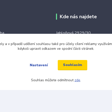
Kde nás najdete
tba
Jabloňová 2929/30
106 00 Praha 10
ku tkaniček
ely a v případě udělení souhlasu také pro účely cílení reklamy využív
kdykoli upravit odkazem ve spodní části stránek.
(na této adrese není prodejna an
ínky
místo)
Souhlasím
Nastavení
Souhlas můžete odmítnout
zde
.