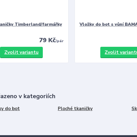
kaničky Timberland/farmářky
Vložky do bot s vůní BAMA
79 Kč
/
pár
Zvolit variantu
Zvolit variant
řazeno v kategoriích
ky do bot
Ploché tkaničky
Sk