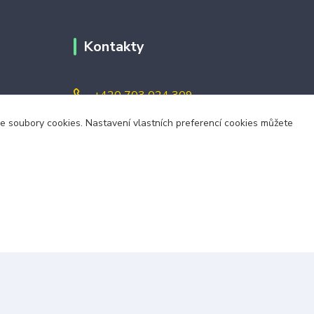
Kontakty
+420 703 024 309
áme soubory cookies. Nastavení vlastních preferencí cookies můžete
objednavky@zavazuj.cz
i výdejní