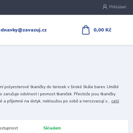
Přihlášení
0,00 Kč
ednavky@zavazuj.cz
tní polyesterové tkaničky do tenisek v široké škále barev. Umělé
o zaručuje odolnost i pevnost tkaniček. Přestože jsou tkaničky
é a příjemné na dotyk, nekloužou po sobě a nerozvazují s...
celý
ostupnost
Skladem