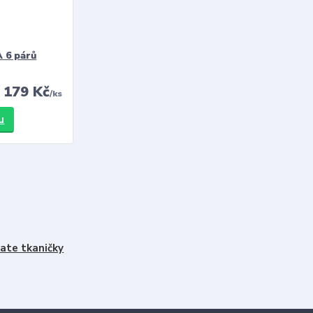
 6 párů
179 Kč
/
ks
u
ate tkaničky