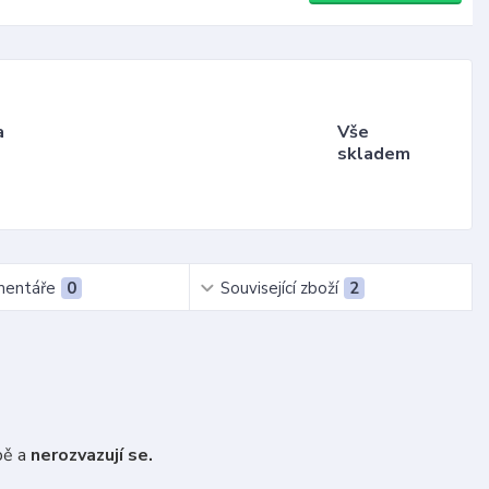
a
Vše
skladem
entáře
0
Související zboží
2
bě a
nerozvazují se.