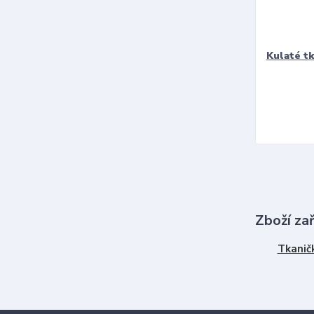
Kulaté t
Zboží za
Tkanič