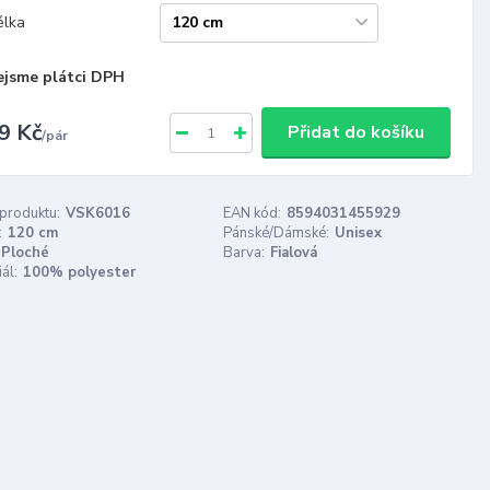
élka
ejsme plátci DPH
9 Kč
Přidat do košíku
/
pár
 produktu:
VSK6016
EAN kód:
8594031455929
:
120 cm
Pánské/Dámské:
Unisex
Ploché
Barva:
Fialová
ál:
100% polyester