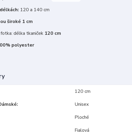
 délkách:
120 a 140 cm
sou široké 1 cm
fotka: délka tkaniček
120 cm
100% polyester
ry
120 cm
Dámské
Unisex
Ploché
Fialová