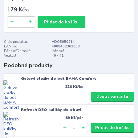
179 Kč
/
ks
Přidat do košíku
Číslo produktu:
VDO5050914
EAN kód:
4008402363088
Pánské/Dámské:
Pánské
Velikost:
40 - 41
Podobné produkty
Gelové vložky do bot BAMA Comfort
220 Kč
/
ks
Zvolit variantu
Refresh DEO kuličky do obuvi
89 Kč
/
pár
Přidat do košíku