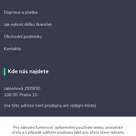
Doprava a platba
Jak vybrat délku tkaniček
Obchodní podmínky
Kontakty
Kde nás najdete
Jabloňová 2929/30
106 00 Praha 10
(na této adrese není prodejna ani výdejní místo)
Pro základní funkčnost, zpříjemnění používání webu, analytické
účely a v případě udělení souhlasu také pro účely cílení reklamy