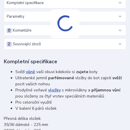
Kompletní specifikace
Parametry
0
Komentáře
2
Související zboží
Kompletní specifikace
Svěží
vůně
vaší obuvi kdekoliv si
zujete
boty
Ultratenké jemně
parfémované
vložky do bot zajistí
svěží
pocit vašich nohou
Prodyšné voňavé
vložky
s mikrovlákny a
příjemnou vůní
jsou složeny ze čtyř vrstev speciálních materiálů
Pro celoroční využití
V balení 6 párů vložek
Přesná délka vložek:
35/36 dámské - 225 mm