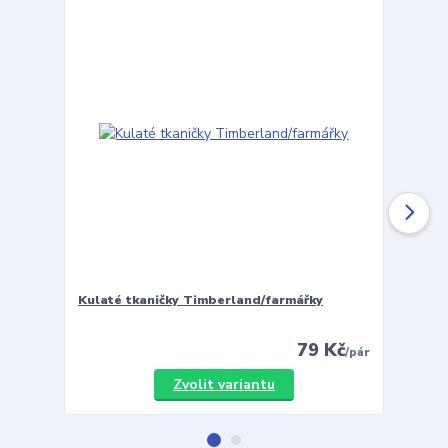
Kulaté tkaničky Timberland/farmářky
Vložky 
79 Kč
/
pár
Zvolit variantu