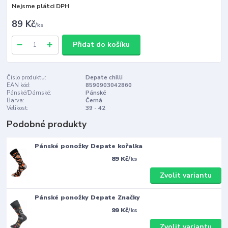
Nejsme plátci DPH
89 Kč
/
ks
Přidat do košíku
Číslo produktu:
Depate chilli
EAN kód:
8590903042860
Pánské/Dámské:
Pánské
Barva:
Černá
Velikost:
39 - 42
Podobné produkty
Pánské ponožky Depate kořalka
89 Kč
/
ks
Zvolit variantu
Pánské ponožky Depate Značky
99 Kč
/
ks
Zvolit variantu