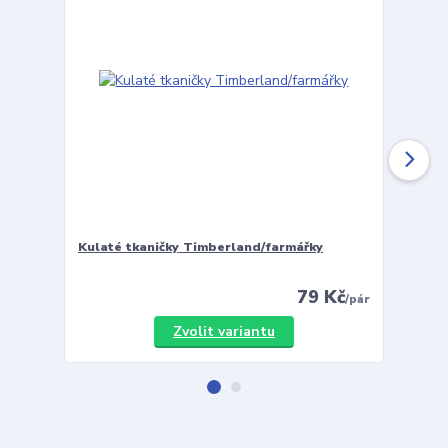
Kulaté tkaničky Timberland/farmářky
Vložky 
79 Kč
/
pár
Zvolit variantu