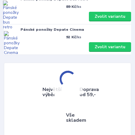
89 Kč
/
ks
Zvolit variantu
Pánské ponožky Depate Cinema
92 Kč
/
ks
Zvolit variantu
Největší
Doprava
výběr
od 59,-
Vše
skladem