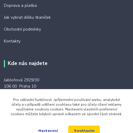
Doprava a platba
Jak vybrat délku tkaniček
Obchodní podmínky
Kontakty
Kde nás najdete
Jabloňová 2929/30
106 00 Praha 10
(na této adrese není prodejna ani výdejní místo)
Pro základní funkčnost, zpříjemnění používání webu, analytické
účely a v případě udělení souhlasu také pro účely cílení reklamy
využíváme soubory cookies. Nastavení vlastních preferencí
cookies můžete kdykoli upravit odkazem ve spodní části stránek.
Kontakty
Souhlasím
Nastavení