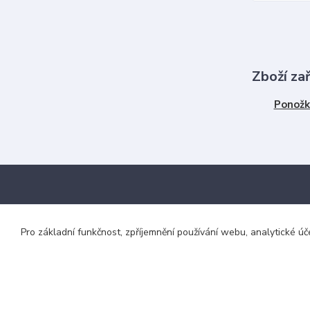
Zboží za
Ponožk
Nabízíme
Menu
Pro základní funkčnost, zpříjemnění používání webu, analytické úč
Největší výběr tkaniček!
Doprava a pla
Nejrychlejší doručení
Jak vybrat dél