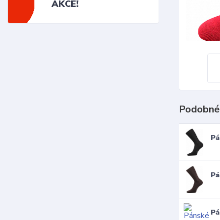
AKCE!
Podobné
Pá
Pá
Pá