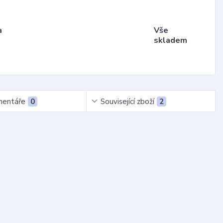
a
Vše
skladem
entáře
0
Související zboží
2