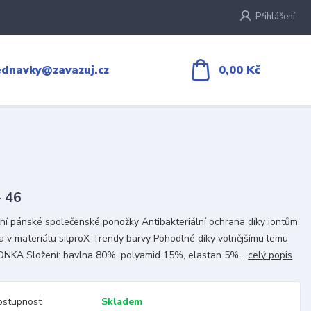
Přihlášení
0,00 Kč
ednavky@zavazuj.cz
- 46
tní pánské společenské ponožky Antibakteriální ochrana díky iontům
ra v materiálu silproX Trendy barvy Pohodlné díky volnějšímu lemu
ONKA Složení: bavlna 80%, polyamid 15%, elastan 5%...
celý popis
ostupnost
Skladem