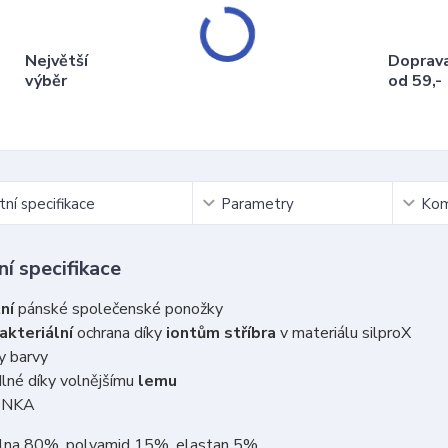
Největší
Doprav
výběr
od 59,-
ní specifikace
Parametry
Kom
í specifikace
tní
pánské společenské ponožky
akteriální
ochrana díky
iontům stříbra
v materiálu silproX
y barvy
né díky volnějšímu
lemu
ONKA
vlna 80%, polyamid 15%, elastan 5%