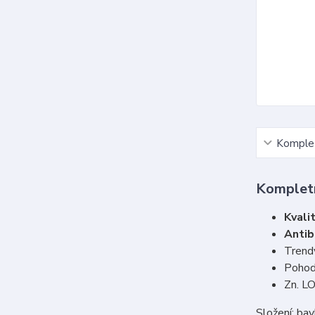
Komplet
Kompletn
Kvali
Antib
Trend
Pohodl
Zn. L
Složení: ba