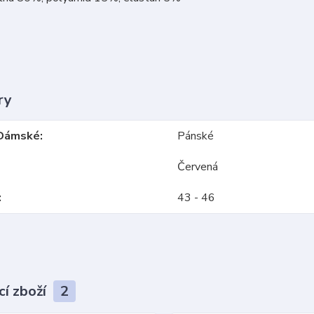
ry
Dámské
Pánské
Červená
43 - 46
cí zboží
2