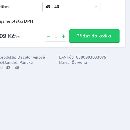
likost
ejsme plátci DPH
09 Kč
Přidat do košíku
/
ks
 produktu:
Decolor vínové
EAN kód:
8590903033875
é/Dámské:
Pánské
Barva:
Červená
st:
43 - 46