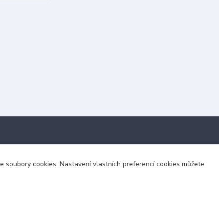
Kontakty
áme soubory cookies. Nastavení vlastních preferencí cookies můžete
+420 703 024 309
objednavky@zavazuj.cz
i výdejní