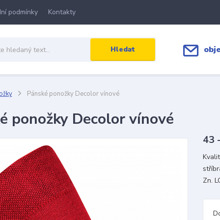
ní podmínky
Kontakty
obj
Hledat
ožky
Pánské ponožky Decolor vínové
é ponožky Decolor vínové
43 
Kvali
stříb
Zn. L
D