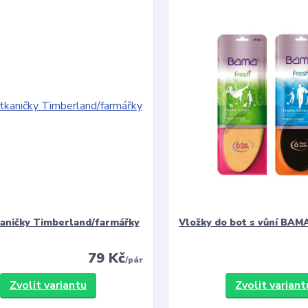
kaničky Timberland/farmářky
Vložky do bot s vůní BAMA
79 Kč
/
pár
Zvolit variantu
Zvolit variant