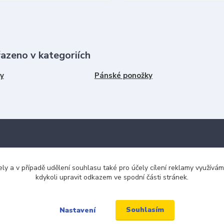
řazeno v kategoriích
y
Pánské ponožky
Kde nás najdete
ely a v případě udělení souhlasu také pro účely cílení reklamy využív
kdykoli upravit odkazem ve spodní části stránek.
tba
Jabloňová 2929/30
106 00 Praha 10
ku tkaniček
Souhlasím
Nastavení
(na této adrese není prodejna an