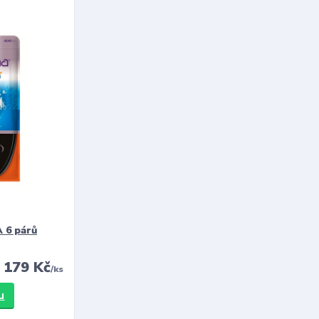
 6 párů
179 Kč
/
ks
u