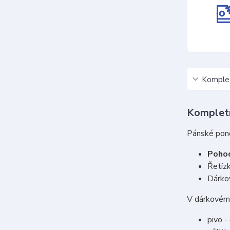
Komplet
Kompletn
Pánské pon
Poho
Řetízk
Dárko
V dárkovém 
pivo -