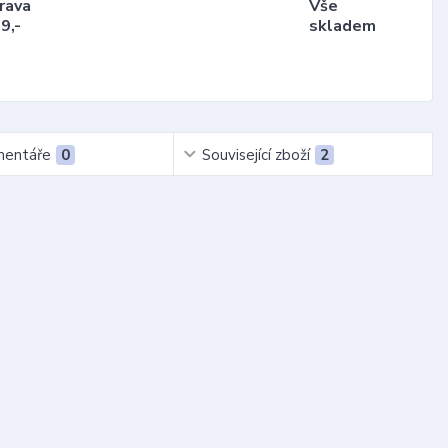
rava
Vše
9,-
skladem
entáře
0
Související zboží
2