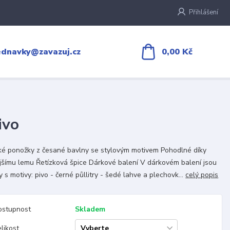
Přihlášení
0,00 Kč
ednavky@zavazuj.cz
ivo
é ponožky z česané bavlny se stylovým motivem Pohodlné díky
jšímu lemu Řetízková špice Dárkové balení V dárkovém balení jsou
y s motivy: pivo - černé půllitry - šedé lahve a plechovk...
celý popis
ostupnost
Skladem
likost