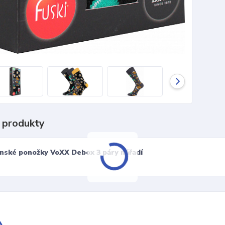
 produkty
nské ponožky VoXX Debox 3 páry nářadí