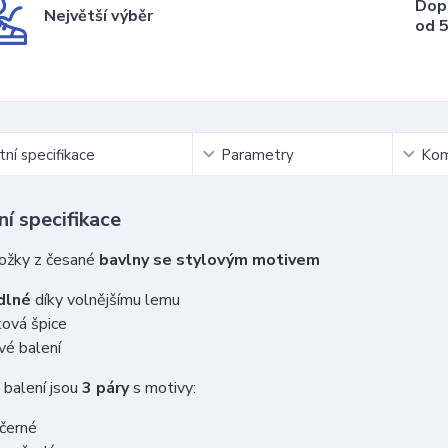
Dop
Největší výběr
od 5
ní specifikace
Parametry
Kom
í specifikace
ožky z česané
bavlny se stylovým motivem
dlné
díky volnějšímu lemu
ová špice
vé balení
balení jsou
3 páry
s motivy:
 černé