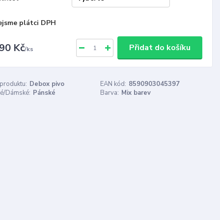
ejsme plátci DPH
90 Kč
Přidat do košíku
/
ks
 produktu:
Debox pivo
EAN kód:
8590903045397
é/Dámské:
Pánské
Barva:
Mix barev