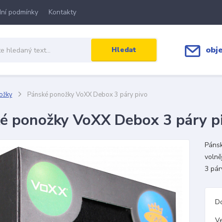
ní podmínky
Kontakty
obj
Hledat
ožky
Pánské ponožky VoXX Debox 3 páry pivo
é ponožky VoXX Debox 3 páry p
Pánsk
volně
3 pár
D
Ve