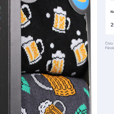
N
2
Číslo
Pánsk