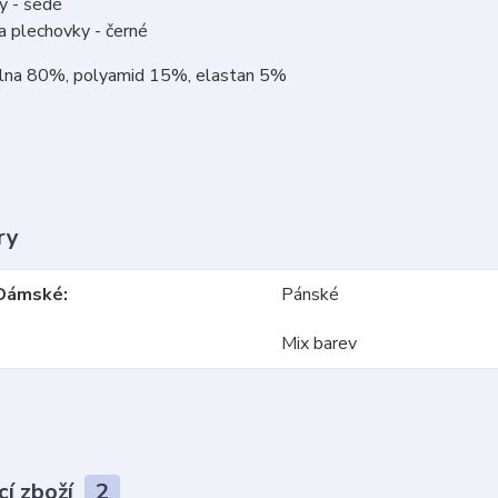
ry - šedé
a plechovky - černé
vlna 80%, polyamid 15%, elastan 5%
ry
Dámské
Pánské
Mix barev
cí zboží
2