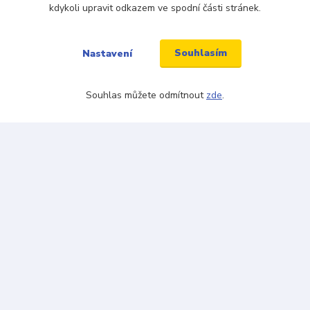
kdykoli upravit odkazem ve spodní části stránek.
Souhlasím
Nastavení
řazeno v kategoriích
Souhlas můžete odmítnout
zde
.
y
Pánské ponožky
Dá
Kde nás najdete
tba
Jabloňová 2929/30
106 00 Praha 10
ku tkaniček