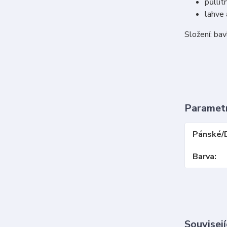
půllit
lahve 
Složení: ba
Paramet
Pánské/
Barva
Souvisejí