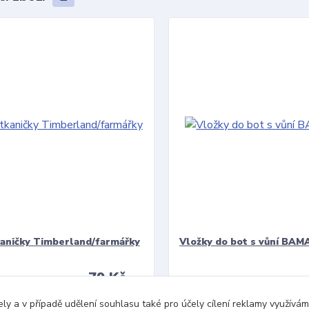
kaničky Timberland/farmářky
Vložky do bot s vůní BAMA
79 Kč
/
pár
Zvolit variantu
Zvolit variant
ely a v případě udělení souhlasu také pro účely cílení reklamy využív